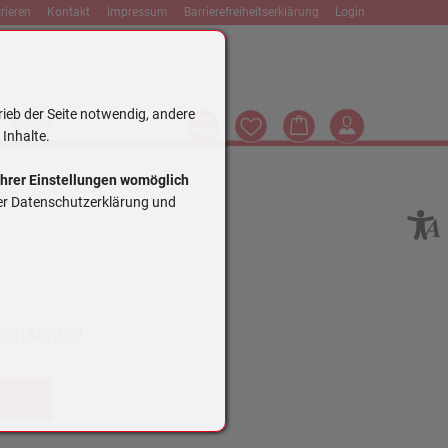
rieren
Kontakt
Impressum
Barrierefreiheitserklärung
Login
rieb der Seite notwendig, andere
Vergleich
Wunschliste
Warenkorb
Login
Suche
 Inhalte.
Ihrer Einstellungen womöglich
rer Datenschutzerklärung und
 einsehen!
trieren