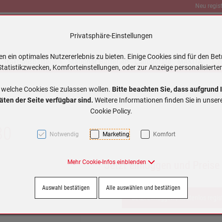
Neu regist
Privatsphäre-Einstellungen
 ein optimales Nutzererlebnis zu bieten. Einige Cookies sind für den Bet
Traktionsbatterien
Stationär Batterien
Ladegeräte
MAKITA
tatistikzwecken, Komforteinstellungen, oder zur Anzeige personalisierter
 welche Cookies Sie zulassen wollen.
Bitte beachten Sie, dass aufgrund 
äten der Seite verfügbar sind.
Weitere Informationen finden Sie in unse
Cookie Policy.
80
Notwendig
Marketing
Komfort
Mehr Cookie-Infos einblenden
Jetzt einloggen und Preise
Auswahl bestätigen
Alle auswählen und bestätigen
Jetzt einloggen / kostenlos regis