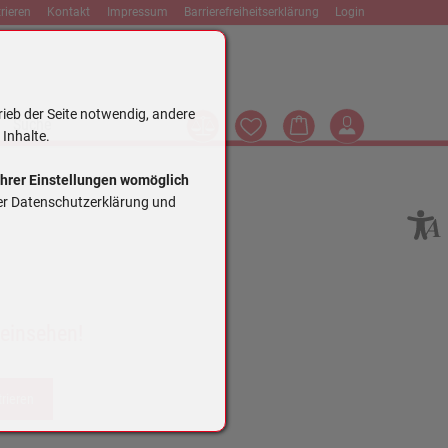
rieren
Kontakt
Impressum
Barrierefreiheitserklärung
Login
rieb der Seite notwendig, andere
Vergleich
Wunschliste
Warenkorb
Login
Suche
 Inhalte.
Ihrer Einstellungen womöglich
rer Datenschutzerklärung und
 einsehen!
trieren