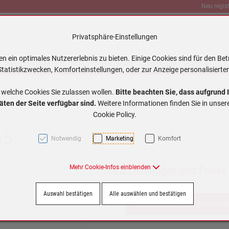
Neu regist
Privatsphäre-Einstellungen
 ein optimales Nutzererlebnis zu bieten. Einige Cookies sind für den Bet
Traktionsbatterien
Stationär Batterien
Ladegeräte
MAKITA
tatistikzwecken, Komforteinstellungen, oder zur Anzeige personalisierter
 welche Cookies Sie zulassen wollen.
Bitte beachten Sie, dass aufgrund 
äten der Seite verfügbar sind.
Weitere Informationen finden Sie in unse
Cookie Policy.
65
Notwendig
Marketing
Komfort
Mehr Cookie-Infos einblenden
Jetzt einloggen und Preise
Auswahl bestätigen
Alle auswählen und bestätigen
Jetzt einloggen / kostenlos regis