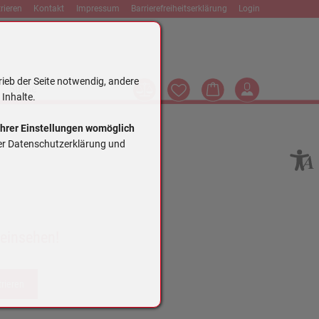
rieren
Kontakt
Impressum
Barrierefreiheitserklärung
Login
rieb der Seite notwendig, andere
Vergleich
Wunschliste
Warenkorb
Login
Suche
 Inhalte.
Ihrer Einstellungen womöglich
rer Datenschutzerklärung und
 einsehen!
trieren