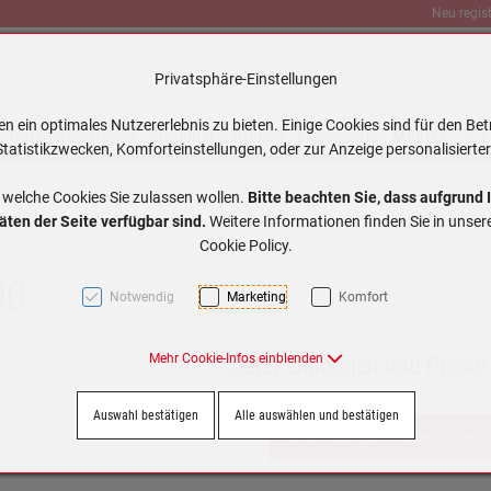
Neu regist
Privatsphäre-Einstellungen
 ein optimales Nutzererlebnis zu bieten. Einige Cookies sind für den Bet
Traktionsbatterien
Stationär Batterien
Ladegeräte
MAKITA
tatistikzwecken, Komforteinstellungen, oder zur Anzeige personalisierter
 welche Cookies Sie zulassen wollen.
Bitte beachten Sie, dass aufgrund 
äten der Seite verfügbar sind.
Weitere Informationen finden Sie in unse
Cookie Policy.
00
Notwendig
Marketing
Komfort
Mehr Cookie-Infos einblenden
Jetzt einloggen und Preise
Auswahl bestätigen
Alle auswählen und bestätigen
Jetzt einloggen / kostenlos regis