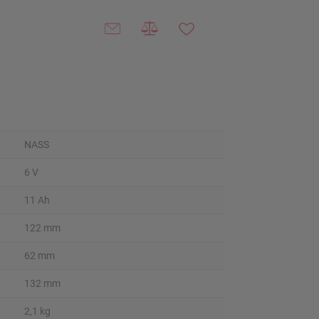
NASS
6 V
11 Ah
122 mm
62 mm
132 mm
2,1 kg