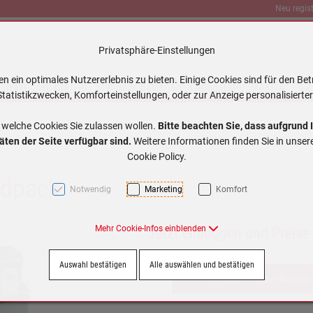
Neu regist
Privatsphäre-Einstellungen
 ein optimales Nutzererlebnis zu bieten. Einige Cookies sind für den Bet
Traktionsbatterien
Stationär Batterien
Ladegeräte
MAKITA
tatistikzwecken, Komforteinstellungen, oder zur Anzeige personalisierter
 welche Cookies Sie zulassen wollen.
Bitte beachten Sie, dass aufgrund 
äten der Seite verfügbar sind.
Weitere Informationen finden Sie in unse
Cookie Policy.
idpack
Notwendig
Marketing
Komfort
Mehr Cookie-Infos einblenden
Jetzt einloggen und Preise
Auswahl bestätigen
Alle auswählen und bestätigen
Jetzt einloggen / kostenlos regis