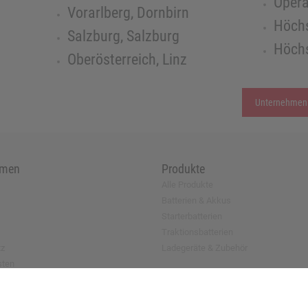
Opera
Vorarlberg, Dornbirn
Höchs
Salzburg, Salzburg
Höchs
Oberösterreich, Linz
Unternehmen
hmen
Produkte
Alle Produkte
Batterien & Akkus
Starterbatterien
Traktionsbatterien
tz
Ladegeräte & Zubehör
sten
antrag