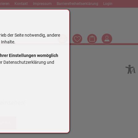
rieren
Kontakt
Impressum
Barrierefreiheitserklärung
Login
rieb der Seite notwendig, andere
Vergleich
Wunschliste
Warenkorb
Login
Suche
 Inhalte.
Ihrer Einstellungen womöglich
rer Datenschutzerklärung und
 einsehen!
trieren