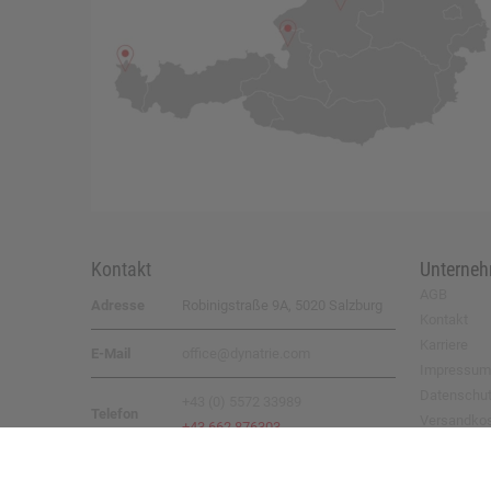
Kontakt
Unterne
AGB
Adresse
Robinigstraße 9A, 5020 Salzburg
Kontakt
Karriere
E-Mail
office@dynatrie.com
Impressum
Datenschu
+43 (0) 5572 33989
Telefon
Versandko
+43 662 876303
Rücksende