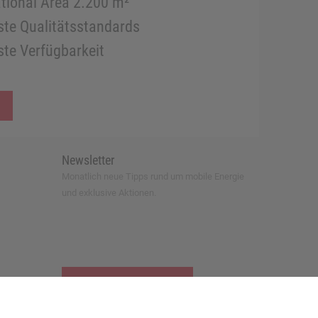
tional Area 2.200 m²
te Qualitätsstandards
te Verfügbarkeit
Newsletter
Monatlich neue Tipps rund um mobile Energie
und exklusive Aktionen.
zur Newsletter-Anmeldung