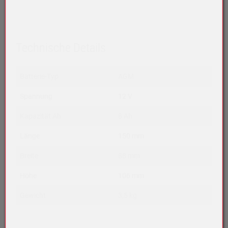
Technische Details
Batterie-Typ
AGM
Spannung
12 V
Kapazität Ah
8 Ah
Länge
150 mm
Breite
88 mm
Höhe
106 mm
Gewicht
3,5 kg