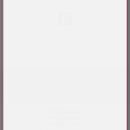
Bitte loggen Sie sich ein:
zum Kunden-Login
>
DYNATRIE GmbH
Robinigstraße 9A
5020 Salzburg, Austria