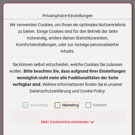
Toggle n
Privatsphäre-Einstellungen
Zum Inhalt springen [AK + 0]
Zum Hauptmenü springen [AK + 1]
Zum Hauptmenü (oben rechts) springen [AK + 2]
Zum Meta-Menü oben (links) springen [AK + 3]
Zum Meta-Menü oben (rechts) springen [AK + 4]
Zum Footer-Menü unten (angedockt an Browserrand) springen [AK + 5]
Zum APP-Menü oben links springen [AK + 6]
Zum APP-Menü unten am Bildschirmrand springen [AK + 7]
Zum Widget-Menü rechts springen [AK + 8]
Zu den Inhalten im Fußbereich springen [AK + 9]
Wir verwenden Cookies, um Ihnen ein optimales Nutzererlebnis
zu bieten. Einige Cookies sind für den Betrieb der Seite
Alle Produkte
Produkt-Detailansicht
notwendig, andere dienen Statistikzwecken,
Komforteinstellungen, oder zur Anzeige personalisierter
Inhalte.
Artikelnummer:
508881
Banner ETX 9 AGM PRO
Sie können selbst entscheiden, welche Cookies Sie zulassen
wollen.
Bitte beachten Sie, dass aufgrund Ihrer Einstellungen
womöglich nicht mehr alle Funktionalitäten der Seite
verfügbar sind.
Weitere Informationen finden Sie in unserer
Datenschutzerklärung und Cookie Policy.
Jetzt einloggen und Preise einsehen!
Notwendig
Marketing
Komfort
Jetzt einloggen / kostenlos registrieren
Mehr Cookie-Infos einblenden