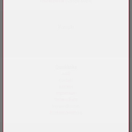
Routenplaner
(Google Maps)
Kontakt
+43 5572 33989
info@akku-maeser.at
https://b2b.akku-maeser.at
Quicklinks
AGB
Kontakt
Karriere
Impressum
Datenschutz
Versandkosten
Rücksendeantrag