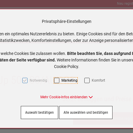
Neu regist
Privatsphäre-Einstellungen
 ein optimales Nutzererlebnis zu bieten. Einige Cookies sind für den Bet
Traktionsbatterien
Stationär Batterien
Ladegeräte
MAKITA
tatistikzwecken, Komforteinstellungen, oder zur Anzeige personalisierter
 welche Cookies Sie zulassen wollen.
Bitte beachten Sie, dass aufgrund 
äten der Seite verfügbar sind.
Weitere Informationen finden Sie in unse
Cookie Policy.
kUp 509 00/AUX 09
Notwendig
Marketing
Komfort
Mehr Cookie-Infos einblenden
Jetzt einloggen und Preise
Auswahl bestätigen
Alle auswählen und bestätigen
Jetzt einloggen / kostenlos regis