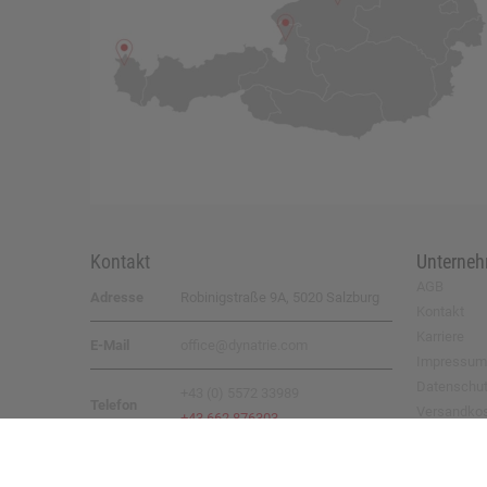
Kontakt
Unterne
AGB
Adresse
Robinigstraße 9A, 5020 Salzburg
Kontakt
Karriere
E-Mail
office@dynatrie.com
Impressum
Datenschu
+43 (0) 5572 33989
Telefon
Versandko
+43 662 876303
Rücksende
© 2026 by
DYNATRIE GmbH
– all rights reserved