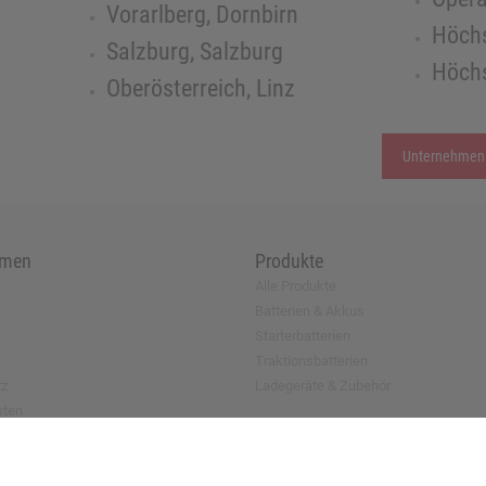
Vorarlberg, Dornbirn
Höchs
Salzburg, Salzburg
Höchs
Oberösterreich, Linz
Unternehmen
hmen
Produkte
Alle Produkte
Batterien & Akkus
Starterbatterien
Traktionsbatterien
tz
Ladegeräte & Zubehör
sten
antrag