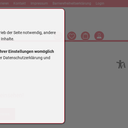
rieren
Kontakt
Impressum
Barrierefreiheitserklärung
Login
rieb der Seite notwendig, andere
Vergleich
Wunschliste
Warenkorb
Login
Suche
 Inhalte.
Ihrer Einstellungen womöglich
rer Datenschutzerklärung und
 einsehen!
trieren