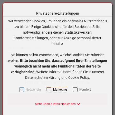
Toggle n
Privatsphäre-Einstellungen
Zum Inhalt springen [AK + 0]
Zum Hauptmenü springen [AK + 1]
Zum Hauptmenü (oben rechts) springen [AK + 2]
Zum Meta-Menü oben (links) springen [AK + 3]
Zum Meta-Menü oben (rechts) springen [AK + 4]
Zum Footer-Menü unten (angedockt an Browserrand) springen [AK + 5]
Zum APP-Menü oben links springen [AK + 6]
Zum APP-Menü unten am Bildschirmrand springen [AK + 7]
Zum Widget-Menü rechts springen [AK + 8]
Zu den Inhalten im Fußbereich springen [AK + 9]
Wir verwenden Cookies, um Ihnen ein optimales Nutzererlebnis
zu bieten. Einige Cookies sind für den Betrieb der Seite
Alle Produkte
Produkt-Detailansicht
notwendig, andere dienen Statistikzwecken,
Komforteinstellungen, oder zur Anzeige personalisierter
Inhalte.
Artikelnummer:
508835
Banner YB10L-B Dry+Acidpack
Sie können selbst entscheiden, welche Cookies Sie zulassen
wollen.
Bitte beachten Sie, dass aufgrund Ihrer Einstellungen
womöglich nicht mehr alle Funktionalitäten der Seite
verfügbar sind.
Weitere Informationen finden Sie in unserer
Datenschutzerklärung und Cookie Policy.
Jetzt einloggen und Preise einsehen!
Notwendig
Marketing
Komfort
Jetzt einloggen / kostenlos registrieren
Mehr Cookie-Infos einblenden