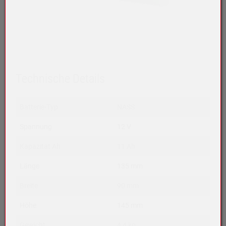
Technische Details
Batterie-Typ
NASS
Spannung
12 V
Kapazität Ah
11 Ah
Länge
135 mm
Breite
90 mm
Höhe
145 mm
Gewicht
4,4 kg