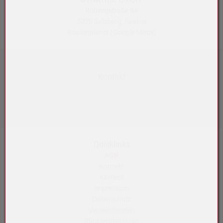
Robinigstraße 9A
5020 Salzburg, Austria
Routenplaner
(Google Maps)
Kontakt
+43 5572 33989
info@akku-maeser.at
https://b2b.akku-maeser.at
Quicklinks
AGB
Kontakt
Karriere
Impressum
Datenschutz
Versandkosten
Rücksendeantrag