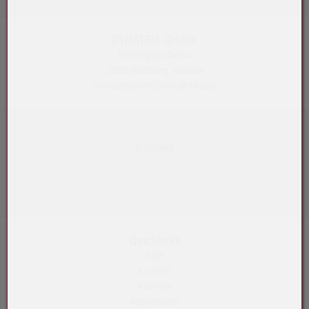
DYNATRIE GmbH
Robinigstraße 9A
5020 Salzburg, Austria
Routenplaner
(Google Maps)
Kontakt
+43 5572 33989
info@akku-maeser.at
https://b2b.akku-maeser.at
Quicklinks
AGB
Kontakt
Karriere
Impressum