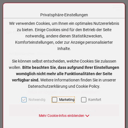
Toggle n
Privatsphäre-Einstellungen
Zum Inhalt springen [AK + 0]
Zum Hauptmenü springen [AK + 1]
Zum Hauptmenü (oben rechts) springen [AK + 2]
Zum Meta-Menü oben (links) springen [AK + 3]
Zum Meta-Menü oben (rechts) springen [AK + 4]
Zum Footer-Menü unten (angedockt an Browserrand) springen [AK + 5]
Zum APP-Menü oben links springen [AK + 6]
Zum APP-Menü unten am Bildschirmrand springen [AK + 7]
Zum Widget-Menü rechts springen [AK + 8]
Zu den Inhalten im Fußbereich springen [AK + 9]
Wir verwenden Cookies, um Ihnen ein optimales Nutzererlebnis
zu bieten. Einige Cookies sind für den Betrieb der Seite
Alle Produkte
Produkt-Detailansicht
notwendig, andere dienen Statistikzwecken,
Komforteinstellungen, oder zur Anzeige personalisierter
Inhalte.
Artikelnummer:
508313
BFS-III Gewindestopfen C30
Sie können selbst entscheiden, welche Cookies Sie zulassen
wollen.
Bitte beachten Sie, dass aufgrund Ihrer Einstellungen
womöglich nicht mehr alle Funktionalitäten der Seite
verfügbar sind.
Weitere Informationen finden Sie in unserer
Datenschutzerklärung und Cookie Policy.
Jetzt einloggen und Preise einsehen!
Notwendig
Marketing
Komfort
Jetzt einloggen / kostenlos registrieren
Mehr Cookie-Infos einblenden