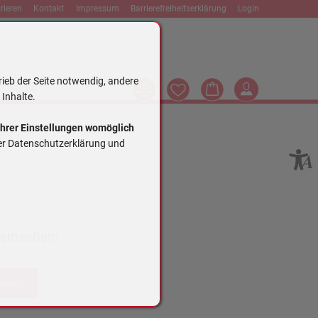
rieren
Kontakt
Impressum
Barrierefreiheitserklärung
Login
rieb der Seite notwendig, andere
Vergleich
Wunschliste
Warenkorb
Login
Suche
 Inhalte.
Ihrer Einstellungen womöglich
rer Datenschutzerklärung und
 einsehen!
trieren