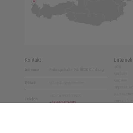
Kontakt
Unterne
AGB
Adresse
Robinigstraße 9A, 5020 Salzburg
Kontakt
Karriere
E-Mail
office@dynatrie.com
Impressum
Datenschu
+43 (0) 5572 33989
Telefon
Versandko
+43 662 876303
Rücksende
© 2026 by
DYNATRIE GmbH
– all rights reserved