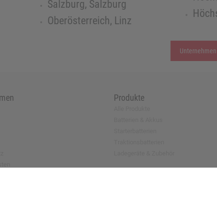
Salzburg, Salzburg
Höchs
Oberösterreich, Linz
Unternehmen
hmen
Produkte
Alle Produkte
Batterien & Akkus
Starterbatterien
Traktionsbatterien
tz
Ladegeräte & Zubehör
sten
antrag