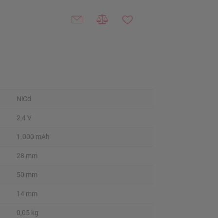
NiCd
2,4 V
1.000 mAh
28 mm
50 mm
14 mm
0,05 kg