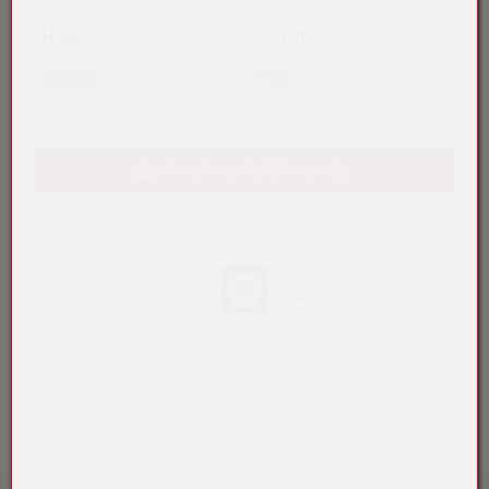
Höhe
223 mm
Gewicht
71 kg
CPXC 250-6.pdf (PDF, 334,6 KB)