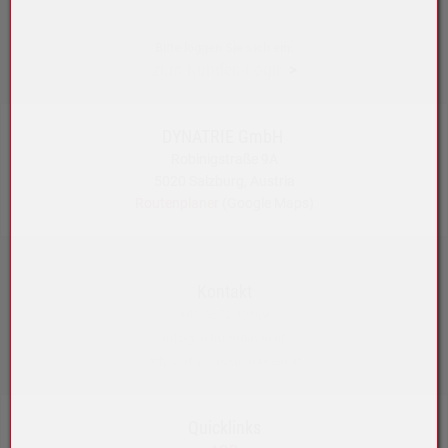
Bitte loggen Sie sich ein:
zum Kunden-Login
>
DYNATRIE GmbH
Robinigstraße 9A
5020 Salzburg, Austria
Routenplaner
(Google Maps)
Kontakt
+43 5572 33989
info@akku-maeser.at
https://b2b.akku-maeser.at
Quicklinks