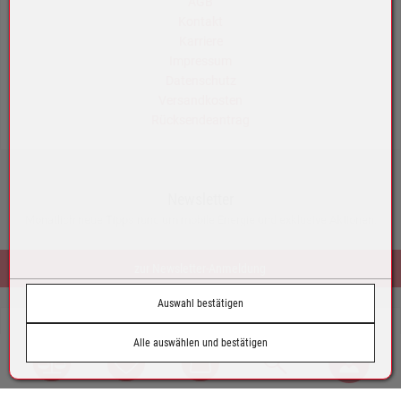
AGB
Kontakt
Karriere
Impressum
Datenschutz
Versandkosten
Rücksendeantrag
Newsletter
Monatlich neue Tipps rund um mobile Energie und exklusive Aktionen.
zur Newsletter-Anmeldung
Auswahl bestätigen
© by Tazoll GmbH
Alle auswählen und bestätigen
Austria
Vergleich
Wunschliste
Warenkorb
Suche
Login