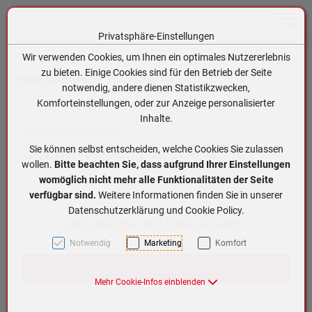
Toggle n
Privatsphäre-Einstellungen
Zum Inhalt springen [AK + 0]
Zum Hauptmenü springen [AK + 1]
Zum Hauptmenü (oben rechts) springen [AK + 2]
Zum Meta-Menü oben (links) springen [AK + 3]
Zum Meta-Menü oben (rechts) springen [AK + 4]
Zum Footer-Menü unten (angedockt an Browserrand) springen [AK + 5]
Zum APP-Menü oben links springen [AK + 6]
Zum APP-Menü unten am Bildschirmrand springen [AK + 7]
Zum Widget-Menü rechts springen [AK + 8]
Zu den Inhalten im Fußbereich springen [AK + 9]
Wir verwenden Cookies, um Ihnen ein optimales Nutzererlebnis
zu bieten. Einige Cookies sind für den Betrieb der Seite
Traktionsbatterien
Produkt-Detailansicht
notwendig, andere dienen Statistikzwecken,
Komforteinstellungen, oder zur Anzeige personalisierter
Inhalte.
Artikelnummer:
514027
Cellpower CPXC 250-6 HE
Sie können selbst entscheiden, welche Cookies Sie zulassen
wollen.
Bitte beachten Sie, dass aufgrund Ihrer Einstellungen
womöglich nicht mehr alle Funktionalitäten der Seite
verfügbar sind.
Weitere Informationen finden Sie in unserer
Datenschutzerklärung und Cookie Policy.
Jetzt einloggen und Preise einsehen!
Notwendig
Marketing
Komfort
Jetzt einloggen / kostenlos registrieren
Mehr Cookie-Infos einblenden