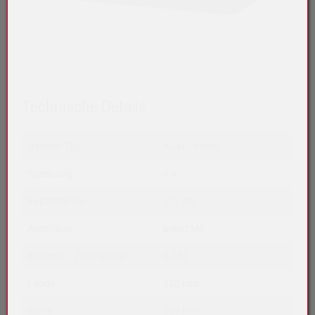
Technische Details
Batterie-Typ
AGM Carbon
Spannung
6 V
Kapazität Ah
272 Ah
Anschluss
Insert M8
Bauform / Zellengröße
6-250
Länge
520 mm
Breite
268 mm