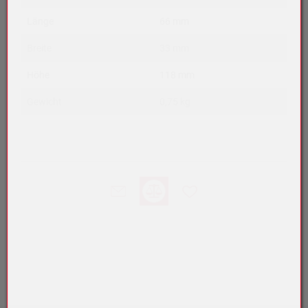
Länge
66 mm
Breite
33 mm
Höhe
118 mm
Gewicht
0,75 kg