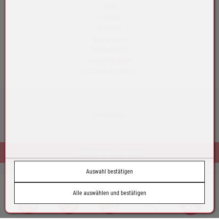
AGB
Kontakt
Karriere
Impressum
Datenschutz
Versandkosten
Rücksendeantrag
Newsletter
Monatlich neue Tipps rund um mobile Energie und exklusive Aktionen.
zur Newsletter-Anmeldung
Auswahl bestätigen
© by Tazoll GmbH
Alle auswählen und bestätigen
Austria
Vergleich
Wunschliste
Warenkorb
Suche
Login