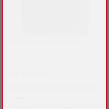
Technische Details
Batterie-Typ
Blei
Spannung
6 V
Kapazität mAh
3.800 mAh