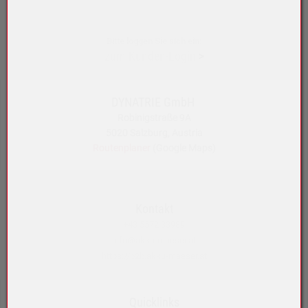
Bitte loggen Sie sich ein:
zum Kunden-Login
>
DYNATRIE GmbH
Robinigstraße 9A
5020 Salzburg, Austria
Routenplaner
(Google Maps)
Kontakt
+43 5572 33989
info@akku-maeser.at
https://b2b.akku-maeser.at
Quicklinks