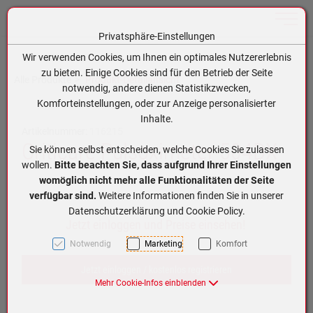
Toggle n
Privatsphäre-Einstellungen
Zum Inhalt springen [AK + 0]
Zum Hauptmenü springen [AK + 1]
Zum Hauptmenü (oben rechts) springen [AK + 2]
Zum Meta-Menü oben (links) springen [AK + 3]
Zum Meta-Menü oben (rechts) springen [AK + 4]
Zum Footer-Menü unten (angedockt an Browserrand) springen [AK + 5]
Zum APP-Menü oben links springen [AK + 6]
Zum APP-Menü unten am Bildschirmrand springen [AK + 7]
Zum Widget-Menü rechts springen [AK + 8]
Zu den Inhalten im Fußbereich springen [AK + 9]
Wir verwenden Cookies, um Ihnen ein optimales Nutzererlebnis
zu bieten. Einige Cookies sind für den Betrieb der Seite
Alle Produkte
Produkt-Detailansicht
notwendig, andere dienen Statistikzwecken,
Komforteinstellungen, oder zur Anzeige personalisierter
Inhalte.
Artikelnummer:
116215
Criticare Pulsoximeter 504DX
Sie können selbst entscheiden, welche Cookies Sie zulassen
wollen.
Bitte beachten Sie, dass aufgrund Ihrer Einstellungen
womöglich nicht mehr alle Funktionalitäten der Seite
verfügbar sind.
Weitere Informationen finden Sie in unserer
Datenschutzerklärung und Cookie Policy.
Jetzt einloggen und Preise einsehen!
Notwendig
Marketing
Komfort
Jetzt einloggen / kostenlos registrieren
Mehr Cookie-Infos einblenden