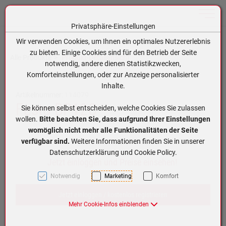
Toggle n
Privatsphäre-Einstellungen
Zum Inhalt springen [AK + 0]
Zum Hauptmenü springen [AK + 1]
Zum Hauptmenü (oben rechts) springen [AK + 2]
Zum Meta-Menü oben (links) springen [AK + 3]
Zum Meta-Menü oben (rechts) springen [AK + 4]
Zum Footer-Menü unten (angedockt an Browserrand) springen [AK + 5]
Zum APP-Menü oben links springen [AK + 6]
Zum APP-Menü unten am Bildschirmrand springen [AK + 7]
Zum Widget-Menü rechts springen [AK + 8]
Zu den Inhalten im Fußbereich springen [AK + 9]
Wir verwenden Cookies, um Ihnen ein optimales Nutzererlebnis
zu bieten. Einige Cookies sind für den Betrieb der Seite
Alle Produkte
Produkt-Detailansicht
notwendig, andere dienen Statistikzwecken,
Komforteinstellungen, oder zur Anzeige personalisierter
Inhalte.
Artikelnummer:
114079
Festo BP12C
Sie können selbst entscheiden, welche Cookies Sie zulassen
wollen.
Bitte beachten Sie, dass aufgrund Ihrer Einstellungen
womöglich nicht mehr alle Funktionalitäten der Seite
verfügbar sind.
Weitere Informationen finden Sie in unserer
Datenschutzerklärung und Cookie Policy.
Jetzt einloggen und Preise einsehen!
Notwendig
Marketing
Komfort
Jetzt einloggen / kostenlos registrieren
Mehr Cookie-Infos einblenden