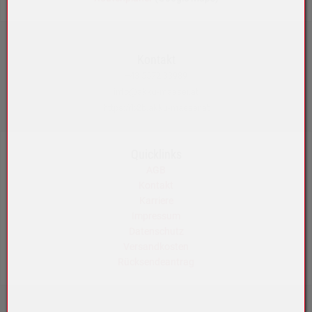
Kontakt
+43 5572 33989
info@akku-maeser.at
https://b2b.akku-maeser.at
Quicklinks
AGB
Kontakt
Karriere
Impressum
Datenschutz
Versandkosten
Rücksendeantrag