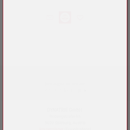
Bitte loggen Sie sich ein:
zum Kunden-Login
>
DYNATRIE GmbH
Robinigstraße 9A
5020 Salzburg, Austria
Routenplaner
(Google Maps)