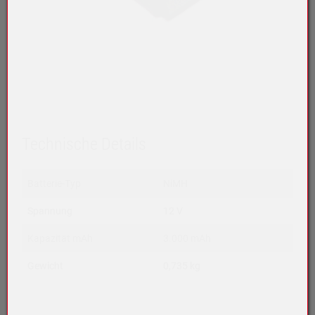
Technische Details
Batterie-Typ
NiMH
Spannung
12 V
Kapazität mAh
3.000 mAh
Gewicht
0,735 kg