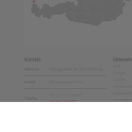
Kontakt
Unterne
AGB
Adresse
Robinigstraße 9A, 5020 Salzburg
Kontakt
Karriere
E-Mail
office@dynatrie.com
Impressum
Datenschu
+43 (0) 5572 33989
Telefon
Versandko
+43 662 876303
Rücksende
© 2026 by
DYNATRIE GmbH
– all rights reserved