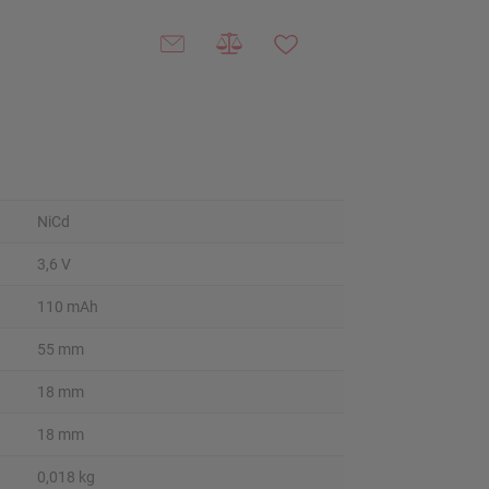
NiCd
3,6 V
110 mAh
55 mm
18 mm
18 mm
0,018 kg