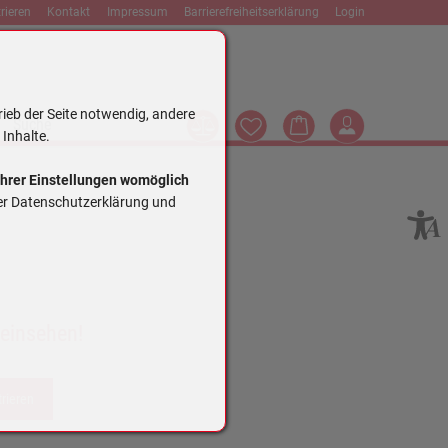
rieren
Kontakt
Impressum
Barrierefreiheitserklärung
Login
rieb der Seite notwendig, andere
Vergleich
Wunschliste
Warenkorb
Login
Suche
 Inhalte.
Ihrer Einstellungen womöglich
rer Datenschutzerklärung und
 einsehen!
trieren