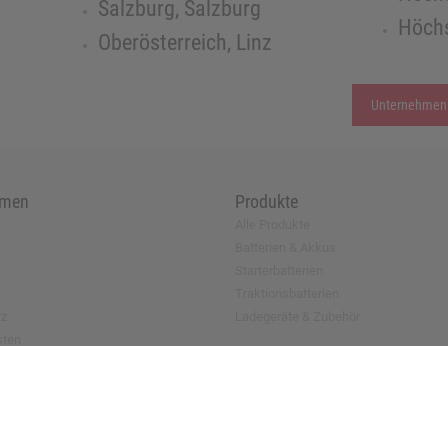
Salzburg, Salzburg
Höchs
Oberösterreich, Linz
Unternehmen
hmen
Produkte
Alle Produkte
Batterien & Akkus
Starterbatterien
Traktionsbatterien
tz
Ladegeräte & Zubehör
sten
antrag