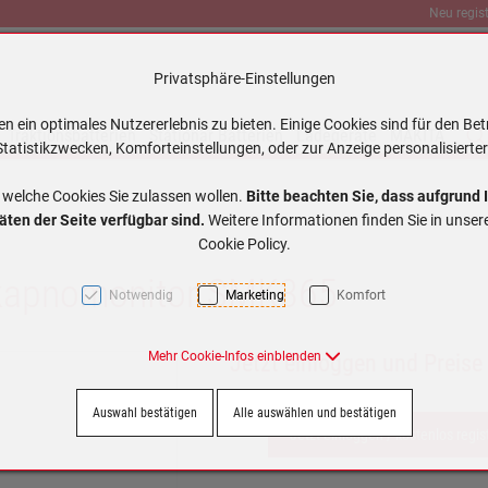
Neu regist
Privatsphäre-Einstellungen
 ein optimales Nutzererlebnis zu bieten. Einige Cookies sind für den Bet
Traktionsbatterien
Stationär Batterien
Ladegeräte
MAKITA
tatistikzwecken, Komforteinstellungen, oder zur Anzeige personalisierter
 welche Cookies Sie zulassen wollen.
Bitte beachten Sie, dass aufgrund 
äten der Seite verfügbar sind.
Weitere Informationen finden Sie in unse
Cookie Policy.
ykapnomonitor SMK365
Notwendig
Marketing
Komfort
Mehr Cookie-Infos einblenden
Jetzt einloggen und Preise
Auswahl bestätigen
Alle auswählen und bestätigen
Jetzt einloggen / kostenlos regis