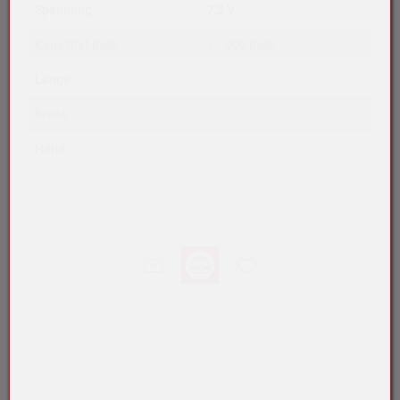
Spannung
7,2 V
Kapazität mAh
15.000 mAh
Länge
-
Breite
-
Höhe
-