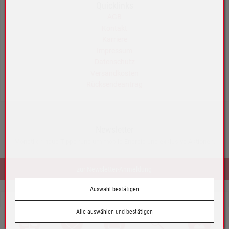
Quicklinks
AGB
Kontakt
Karriere
Impressum
Datenschutz
Versandkosten
Rücksendeantrag
Newsletter
Monatlich neue Tipps rund um mobile Energie und exklusive Aktionen.
zur Newsletter-Anmeldung
Auswahl bestätigen
© by Tazoll GmbH
Alle auswählen und bestätigen
Austria
Vergleich
Wunschliste
Warenkorb
Suche
Login