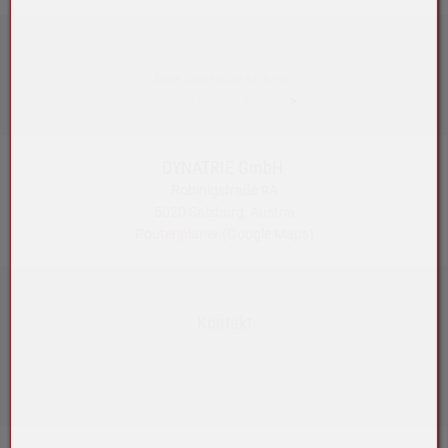
Bitte loggen Sie sich ein:
zum Kunden-Login
>
DYNATRIE GmbH
Robinigstraße 9A
5020 Salzburg, Austria
Routenplaner
(Google Maps)
Kontakt
+43 5572 33989
info@akku-maeser.at
https://b2b.akku-maeser.at