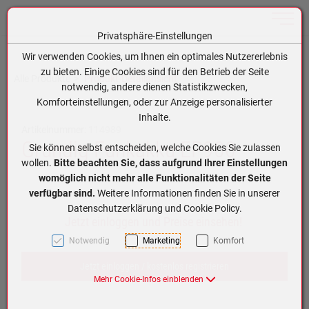
Toggle n
Privatsphäre-Einstellungen
Zum Inhalt springen [AK + 0]
Zum Hauptmenü springen [AK + 1]
Zum Hauptmenü (oben rechts) springen [AK + 2]
Zum Meta-Menü oben (links) springen [AK + 3]
Zum Meta-Menü oben (rechts) springen [AK + 4]
Zum Footer-Menü unten (angedockt an Browserrand) springen [AK + 5]
Zum APP-Menü oben links springen [AK + 6]
Zum APP-Menü unten am Bildschirmrand springen [AK + 7]
Zum Widget-Menü rechts springen [AK + 8]
Zu den Inhalten im Fußbereich springen [AK + 9]
Wir verwenden Cookies, um Ihnen ein optimales Nutzererlebnis
zu bieten. Einige Cookies sind für den Betrieb der Seite
Alle Produkte
Produkt-Detailansicht
notwendig, andere dienen Statistikzwecken,
Komforteinstellungen, oder zur Anzeige personalisierter
Inhalte.
Artikelnummer:
114989
Grundig Funkakku EP900
Sie können selbst entscheiden, welche Cookies Sie zulassen
wollen.
Bitte beachten Sie, dass aufgrund Ihrer Einstellungen
womöglich nicht mehr alle Funktionalitäten der Seite
verfügbar sind.
Weitere Informationen finden Sie in unserer
Datenschutzerklärung und Cookie Policy.
Jetzt einloggen und Preise einsehen!
Notwendig
Marketing
Komfort
Jetzt einloggen / kostenlos registrieren
Mehr Cookie-Infos einblenden