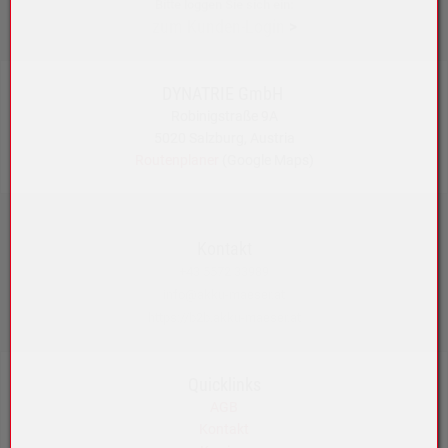
Bitte loggen Sie sich ein:
zum Kunden-Login
>
DYNATRIE GmbH
Robinigstraße 9A
5020 Salzburg, Austria
Routenplaner
(Google Maps)
Kontakt
+43 5572 33989
info@akku-maeser.at
https://b2b.akku-maeser.at
Quicklinks
AGB
Kontakt