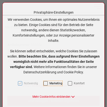
Toggle n
Privatsphäre-Einstellungen
Zum Inhalt springen [AK + 0]
Zum Hauptmenü springen [AK + 1]
Zum Hauptmenü (oben rechts) springen [AK + 2]
Zum Meta-Menü oben (links) springen [AK + 3]
Zum Meta-Menü oben (rechts) springen [AK + 4]
Zum Footer-Menü unten (angedockt an Browserrand) springen [AK + 5]
Zum APP-Menü oben links springen [AK + 6]
Zum APP-Menü unten am Bildschirmrand springen [AK + 7]
Zum Widget-Menü rechts springen [AK + 8]
Zu den Inhalten im Fußbereich springen [AK + 9]
Wir verwenden Cookies, um Ihnen ein optimales Nutzererlebnis
zu bieten. Einige Cookies sind für den Betrieb der Seite
Alle Produkte
Produkt-Detailansicht
notwendig, andere dienen Statistikzwecken,
Komforteinstellungen, oder zur Anzeige personalisierter
Inhalte.
Artikelnummer:
108054
Hydrofill Pro AT CRT-3
Sie können selbst entscheiden, welche Cookies Sie zulassen
wollen.
Bitte beachten Sie, dass aufgrund Ihrer Einstellungen
Anschlussgarnitur
womöglich nicht mehr alle Funktionalitäten der Seite
verfügbar sind.
Weitere Informationen finden Sie in unserer
Datenschutzerklärung und Cookie Policy.
Notwendig
Marketing
Komfort
Jetzt einloggen und Preise einsehen!
Mehr Cookie-Infos einblenden
Jetzt einloggen / kostenlos registrieren