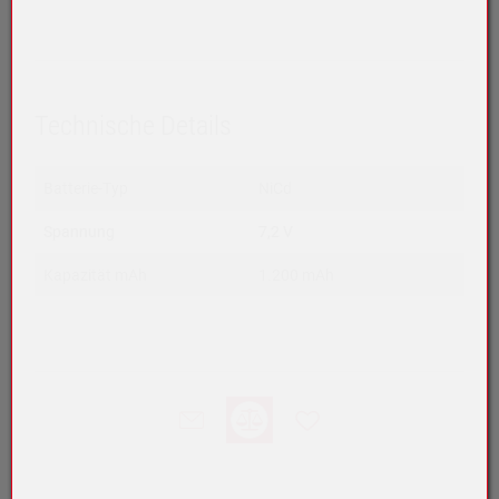
Technische Details
Batterie-Typ
NiCd
Spannung
7,2 V
Kapazität mAh
1.200 mAh