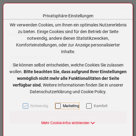
Toggle n
Privatsphäre-Einstellungen
Zum Inhalt springen [AK + 0]
Zum Hauptmenü springen [AK + 1]
Zum Hauptmenü (oben rechts) springen [AK + 2]
Zum Meta-Menü oben (links) springen [AK + 3]
Zum Meta-Menü oben (rechts) springen [AK + 4]
Zum Footer-Menü unten (angedockt an Browserrand) springen [AK + 5]
Zum APP-Menü oben links springen [AK + 6]
Zum APP-Menü unten am Bildschirmrand springen [AK + 7]
Zum Widget-Menü rechts springen [AK + 8]
Zu den Inhalten im Fußbereich springen [AK + 9]
Wir verwenden Cookies, um Ihnen ein optimales Nutzererlebnis
zu bieten. Einige Cookies sind für den Betrieb der Seite
Alle Produkte
Produkt-Detailansicht
notwendig, andere dienen Statistikzwecken,
Komforteinstellungen, oder zur Anzeige personalisierter
Inhalte.
Artikelnummer:
204360
Kenwood Funkakku TK250
Sie können selbst entscheiden, welche Cookies Sie zulassen
wollen.
Bitte beachten Sie, dass aufgrund Ihrer Einstellungen
womöglich nicht mehr alle Funktionalitäten der Seite
verfügbar sind.
Weitere Informationen finden Sie in unserer
Datenschutzerklärung und Cookie Policy.
Jetzt einloggen und Preise einsehen!
Notwendig
Marketing
Komfort
Jetzt einloggen / kostenlos registrieren
Mehr Cookie-Infos einblenden