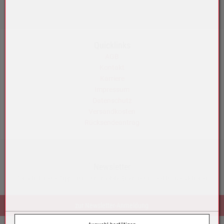
info@akku-maeser.at
https://b2b.akku-maeser.at
Quicklinks
AGB
Kontakt
Karriere
Impressum
Datenschutz
Versandkosten
Rücksendeantrag
Newsletter
Monatlich neue Tipps rund um mobile Energie und exklusive Aktionen.
zur Newsletter-Anmeldung