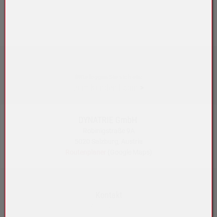
Bitte loggen Sie sich ein:
zum Kunden-Login
>
DYNATRIE GmbH
Robinigstraße 9A
5020 Salzburg, Austria
Routenplaner
(Google Maps)
Kontakt
+43 5572 33989