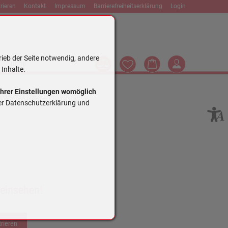
rieren
Kontakt
Impressum
Barrierefreiheitserklärung
Login
rieb der Seite notwendig, andere
Vergleich
Wunschliste
Warenkorb
Login
Suche
 Inhalte.
Ihrer Einstellungen womöglich
rer Datenschutzerklärung und
 einsehen!
trieren