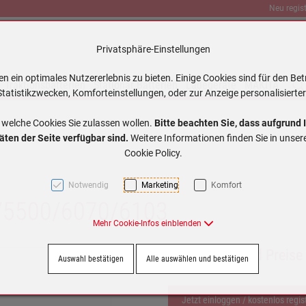
Neu regist
Privatsphäre-Einstellungen
 ein optimales Nutzererlebnis zu bieten. Einige Cookies sind für den Bet
Traktionsbatterien
Stationär Batterien
Ladegeräte
MAKITA
tatistikzwecken, Komforteinstellungen, oder zur Anzeige personalisierter
 welche Cookies Sie zulassen wollen.
Bitte beachten Sie, dass aufgrund 
äten der Seite verfügbar sind.
Weitere Informationen finden Sie in unse
Cookie Policy.
Notwendig
Marketing
Komfort
/5500/6070/6103
Mehr Cookie-Infos einblenden
Jetzt einloggen und Preise
Auswahl bestätigen
Alle auswählen und bestätigen
Jetzt einloggen / kostenlos regis