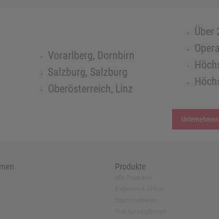
Über 
Opera
Vorarlberg, Dornbirn
Höchs
Salzburg, Salzburg
Höchs
Oberösterreich, Linz
Unternehmen
hmen
Produkte
Alle Produkte
Batterien & Akkus
Starterbatterien
Traktionsbatterien