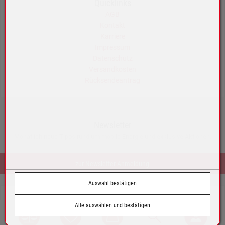
Quicklinks
AGB
Kontakt
Karriere
Impressum
Datenschutz
Versandkosten
Rücksendeantrag
Newsletter
Monatlich neue Tipps rund um mobile Energie und exklusive Aktionen.
zur Newsletter-Anmeldung
Auswahl bestätigen
© by Tazoll GmbH
Alle auswählen und bestätigen
Austria
Vergleich
Wunschliste
Warenkorb
Suche
Login