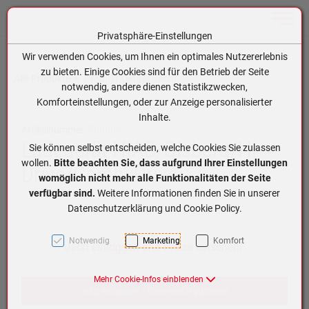
Toggle n
Privatsphäre-Einstellungen
Zum Inhalt springen [AK + 0]
Zum Hauptmenü springen [AK + 1]
Zum Hauptmenü (oben rechts) springen [AK + 2]
Zum Meta-Menü oben (links) springen [AK + 3]
Zum Meta-Menü oben (rechts) springen [AK + 4]
Zum Footer-Menü unten (angedockt an Browserrand) springen [AK + 5]
Zum APP-Menü oben links springen [AK + 6]
Zum APP-Menü unten am Bildschirmrand springen [AK + 7]
Zum Widget-Menü rechts springen [AK + 8]
Zu den Inhalten im Fußbereich springen [AK + 9]
Wir verwenden Cookies, um Ihnen ein optimales Nutzererlebnis
zu bieten. Einige Cookies sind für den Betrieb der Seite
Alle Produkte
Produkt-Detailansicht
notwendig, andere dienen Statistikzwecken,
Komforteinstellungen, oder zur Anzeige personalisierter
Inhalte.
Artikelnummer:
508806
Ladegerät HIAB/Olsberg/Hi
Sie können selbst entscheiden, welche Cookies Sie zulassen
wollen.
Bitte beachten Sie, dass aufgrund Ihrer Einstellungen
Drive/Combi Drive
womöglich nicht mehr alle Funktionalitäten der Seite
verfügbar sind.
Weitere Informationen finden Sie in unserer
Datenschutzerklärung und Cookie Policy.
Notwendig
Marketing
Komfort
Jetzt einloggen und Preise einsehen!
Mehr Cookie-Infos einblenden
Jetzt einloggen / kostenlos registrieren