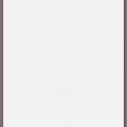
Bitte loggen Sie sich ein:
zum Kunden-Login
>
DYNATRIE GmbH
Robinigstraße 9A
5020 Salzburg, Austria
Routenplaner
(Google Maps)
Kontakt
+43 5572 33989
info@akku-maeser.at
https://b2b.akku-maeser.at