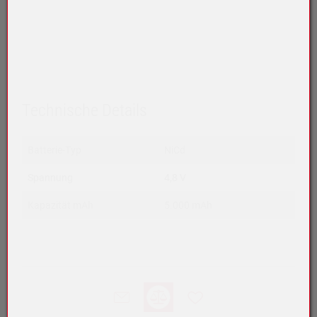
Technische Details
Batterie-Typ
NiCd
Spannung
4,8 V
Kapazität mAh
5.000 mAh