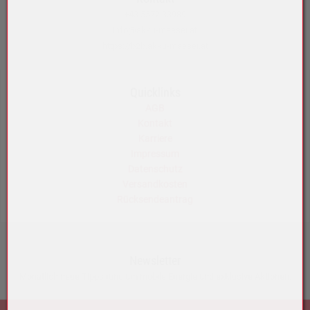
+43 5572 33989
info@akku-maeser.at
https://b2b.akku-maeser.at
Quicklinks
AGB
Kontakt
Karriere
Impressum
Datenschutz
Versandkosten
Rücksendeantrag
Newsletter
Monatlich neue Tipps rund um mobile Energie und exklusive Aktionen.