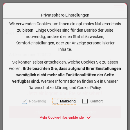
Toggle n
Privatsphäre-Einstellungen
Zum Inhalt springen [AK + 0]
Zum Hauptmenü springen [AK + 1]
Zum Hauptmenü (oben rechts) springen [AK + 2]
Zum Meta-Menü oben (links) springen [AK + 3]
Zum Meta-Menü oben (rechts) springen [AK + 4]
Zum Footer-Menü unten (angedockt an Browserrand) springen [AK + 5]
Zum APP-Menü oben links springen [AK + 6]
Zum APP-Menü unten am Bildschirmrand springen [AK + 7]
Zum Widget-Menü rechts springen [AK + 8]
Zu den Inhalten im Fußbereich springen [AK + 9]
Wir verwenden Cookies, um Ihnen ein optimales Nutzererlebnis
zu bieten. Einige Cookies sind für den Betrieb der Seite
Alle Produkte
Produkt-Detailansicht
notwendig, andere dienen Statistikzwecken,
Komforteinstellungen, oder zur Anzeige personalisierter
Inhalte.
Artikelnummer:
120422
Laser Meßgerät Zellentausch
Sie können selbst entscheiden, welche Cookies Sie zulassen
wollen.
Bitte beachten Sie, dass aufgrund Ihrer Einstellungen
womöglich nicht mehr alle Funktionalitäten der Seite
verfügbar sind.
Weitere Informationen finden Sie in unserer
Datenschutzerklärung und Cookie Policy.
Jetzt einloggen und Preise einsehen!
Notwendig
Marketing
Komfort
Jetzt einloggen / kostenlos registrieren
Mehr Cookie-Infos einblenden