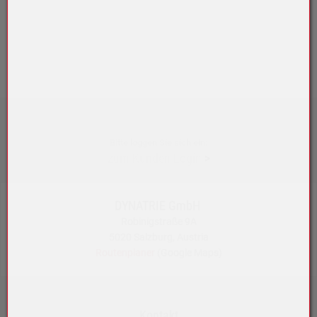
Bitte loggen Sie sich ein:
zum Kunden-Login
>
DYNATRIE GmbH
Robinigstraße 9A
5020 Salzburg, Austria
Routenplaner
(Google Maps)
Kontakt