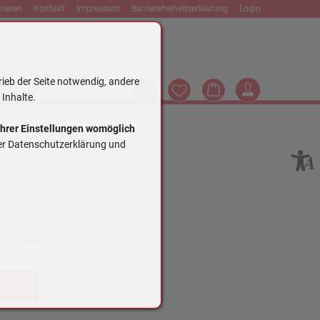
rieren
Kontakt
Impressum
Barrierefreiheitserklärung
Login
rieb der Seite notwendig, andere
Vergleich
Wunschliste
Warenkorb
Login
Suche
 Inhalte.
Ihrer Einstellungen womöglich
rer Datenschutzerklärung und
 einsehen!
trieren