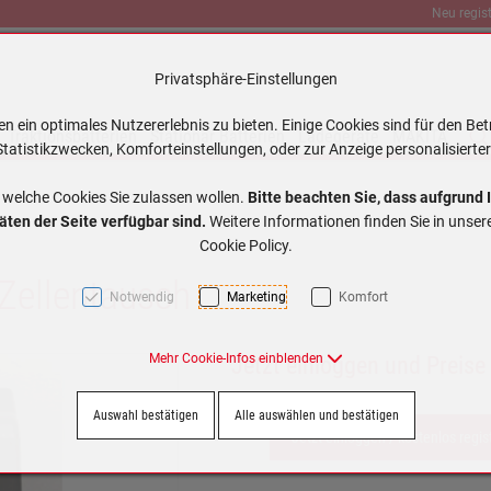
Neu regist
Privatsphäre-Einstellungen
 ein optimales Nutzererlebnis zu bieten. Einige Cookies sind für den Bet
Traktionsbatterien
Stationär Batterien
Ladegeräte
MAKITA
tatistikzwecken, Komforteinstellungen, oder zur Anzeige personalisierter
 welche Cookies Sie zulassen wollen.
Bitte beachten Sie, dass aufgrund 
äten der Seite verfügbar sind.
Weitere Informationen finden Sie in unse
Cookie Policy.
Zellentausch
Notwendig
Marketing
Komfort
Mehr Cookie-Infos einblenden
Jetzt einloggen und Preise
Auswahl bestätigen
Alle auswählen und bestätigen
Jetzt einloggen / kostenlos regis