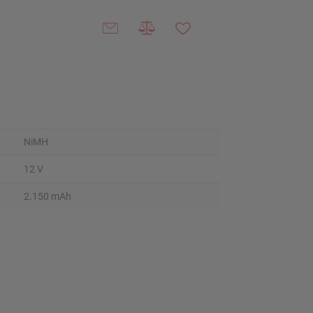
NiMH
12 V
2.150 mAh