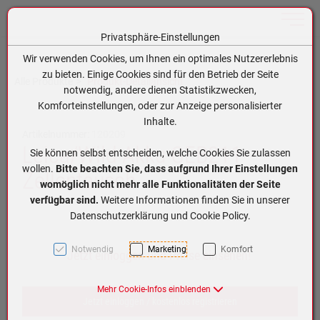
Toggle n
Privatsphäre-Einstellungen
Zum Inhalt springen [AK + 0]
Zum Hauptmenü springen [AK + 1]
Zum Hauptmenü (oben rechts) springen [AK + 2]
Zum Meta-Menü oben (links) springen [AK + 3]
Zum Meta-Menü oben (rechts) springen [AK + 4]
Zum Footer-Menü unten (angedockt an Browserrand) springen [AK + 5]
Zum APP-Menü oben links springen [AK + 6]
Zum APP-Menü unten am Bildschirmrand springen [AK + 7]
Zum Widget-Menü rechts springen [AK + 8]
Zu den Inhalten im Fußbereich springen [AK + 9]
Wir verwenden Cookies, um Ihnen ein optimales Nutzererlebnis
zu bieten. Einige Cookies sind für den Betrieb der Seite
Alle Produkte
Produkt-Detailansicht
notwendig, andere dienen Statistikzwecken,
Komforteinstellungen, oder zur Anzeige personalisierter
Inhalte.
Artikelnummer:
120209
Leica/Wild Akku GEB211
Sie können selbst entscheiden, welche Cookies Sie zulassen
wollen.
Bitte beachten Sie, dass aufgrund Ihrer Einstellungen
Zellentausch
womöglich nicht mehr alle Funktionalitäten der Seite
verfügbar sind.
Weitere Informationen finden Sie in unserer
Datenschutzerklärung und Cookie Policy.
Notwendig
Marketing
Komfort
Jetzt einloggen und Preise einsehen!
Mehr Cookie-Infos einblenden
Jetzt einloggen / kostenlos registrieren