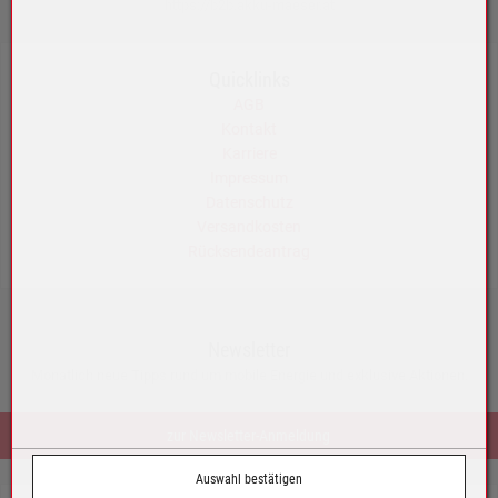
https://b2b.akku-maeser.at
Quicklinks
AGB
Kontakt
Karriere
Impressum
Datenschutz
Versandkosten
Rücksendeantrag
Newsletter
Monatlich neue Tipps rund um mobile Energie und exklusive Aktionen.
zur Newsletter-Anmeldung
Auswahl bestätigen