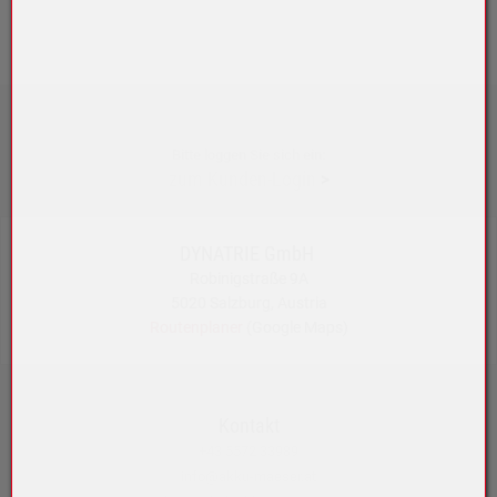
Bitte loggen Sie sich ein:
zum Kunden-Login
>
DYNATRIE GmbH
Robinigstraße 9A
5020 Salzburg, Austria
Routenplaner
(Google Maps)
Kontakt
+43 5572 33989
info@akku-maeser.at