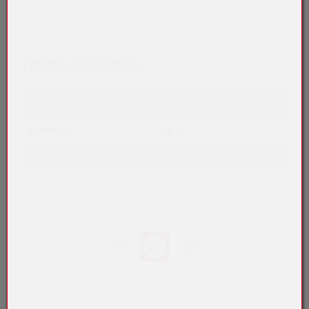
Technische Details
Batterie-Typ
Li-Ion
Spannung
7,4 V
Kapazität mAh
2.200 mAh