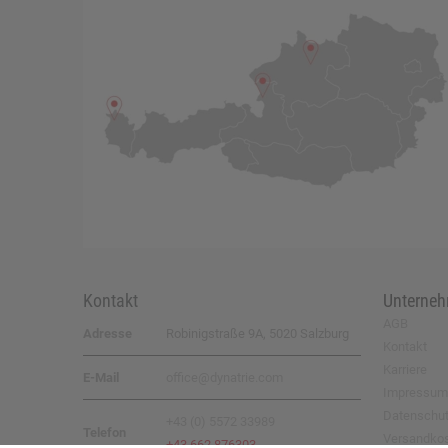
Kontakt
Unterne
AGB
Adresse
Robinigstraße 9A, 5020 Salzburg
Kontakt
Karriere
E-Mail
office@dynatrie.com
Impressum
Datenschu
+43 (0) 5572 33989
Telefon
Versandko
+43 662 876303