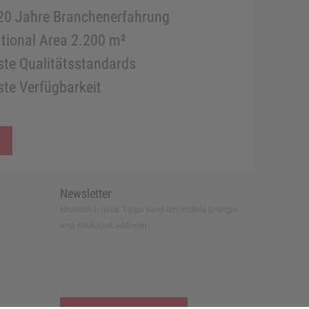
20 Jahre Branchenerfahrung
tional Area 2.200 m²
te Qualitätsstandards
te Verfügbarkeit
Newsletter
Monatlich neue Tipps rund um mobile Energie
und exklusive Aktionen.