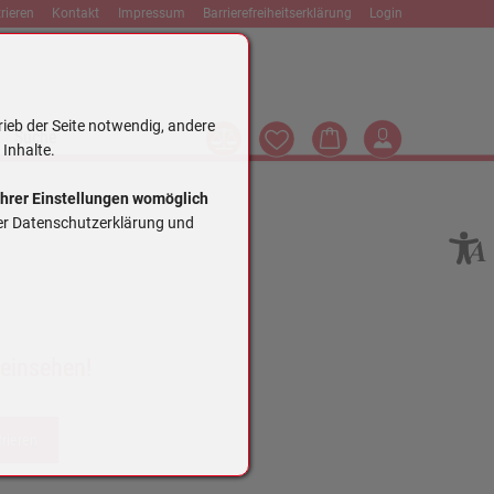
rieren
Kontakt
Impressum
Barrierefreiheitserklärung
Login
rieb der Seite notwendig, andere
Vergleich
Wunschliste
Warenkorb
Login
Suche
 Inhalte.
Ihrer Einstellungen womöglich
rer Datenschutzerklärung und
 einsehen!
trieren