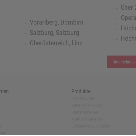
Über 
Opera
Vorarlberg, Dornbirn
Höchs
Salzburg, Salzburg
Höchs
Oberösterreich, Linz
Unternehmen
hmen
Produkte
Alle Produkte
Batterien & Akkus
Starterbatterien
Traktionsbatterien
tz
Ladegeräte & Zubehör
sten