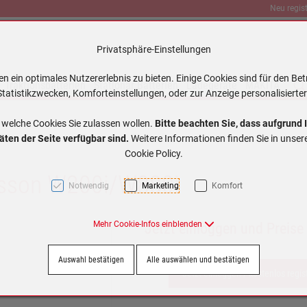
Neu regist
Privatsphäre-Einstellungen
 ein optimales Nutzererlebnis zu bieten. Einige Cookies sind für den Bet
Traktionsbatterien
Stationär Batterien
Ladegeräte
MAKITA
tatistikzwecken, Komforteinstellungen, oder zur Anzeige personalisierter
 welche Cookies Sie zulassen wollen.
Bitte beachten Sie, dass aufgrund 
äten der Seite verfügbar sind.
Weitere Informationen finden Sie in unse
Cookie Policy.
icsson W200i/W880i
Notwendig
Marketing
Komfort
Mehr Cookie-Infos einblenden
Jetzt einloggen und Preise
Auswahl bestätigen
Alle auswählen und bestätigen
Jetzt einloggen / kostenlos regis