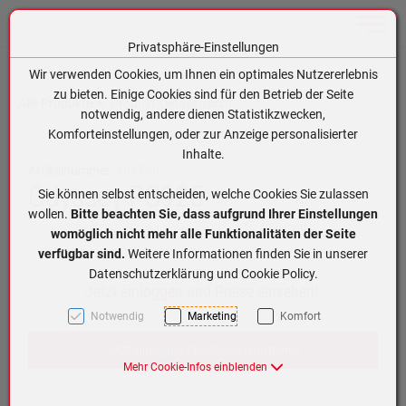
Toggle n
Privatsphäre-Einstellungen
Zum Inhalt springen [AK + 0]
Zum Hauptmenü springen [AK + 1]
Zum Hauptmenü (oben rechts) springen [AK + 2]
Zum Meta-Menü oben (links) springen [AK + 3]
Zum Meta-Menü oben (rechts) springen [AK + 4]
Zum Footer-Menü unten (angedockt an Browserrand) springen [AK + 5]
Zum APP-Menü oben links springen [AK + 6]
Zum APP-Menü unten am Bildschirmrand springen [AK + 7]
Zum Widget-Menü rechts springen [AK + 8]
Zu den Inhalten im Fußbereich springen [AK + 9]
Wir verwenden Cookies, um Ihnen ein optimales Nutzererlebnis
zu bieten. Einige Cookies sind für den Betrieb der Seite
Alle Produkte
Produkt-Detailansicht
notwendig, andere dienen Statistikzwecken,
Komforteinstellungen, oder zur Anzeige personalisierter
Inhalte.
Artikelnummer:
104798
Odyssey PC925
Sie können selbst entscheiden, welche Cookies Sie zulassen
wollen.
Bitte beachten Sie, dass aufgrund Ihrer Einstellungen
womöglich nicht mehr alle Funktionalitäten der Seite
verfügbar sind.
Weitere Informationen finden Sie in unserer
Datenschutzerklärung und Cookie Policy.
Jetzt einloggen und Preise einsehen!
Notwendig
Marketing
Komfort
Jetzt einloggen / kostenlos registrieren
Mehr Cookie-Infos einblenden