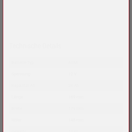
Technische Details
Batterie-Typ
AGM
Spannung
12 V
Kapazität Ah
28 Ah
Länge
169 mm
Breite
179 mm
Höhe
148 mm
Gewicht
11 kg