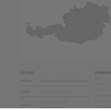
Kontakt
Unterne
AGB
Adresse
Robinigstraße 9A, 5020 Salzburg
Kontakt
Karriere
E-Mail
office@dynatrie.com
Impressum
Datenschu
+43 (0) 5572 33989
Telefon
Versandko
+43 662 876303