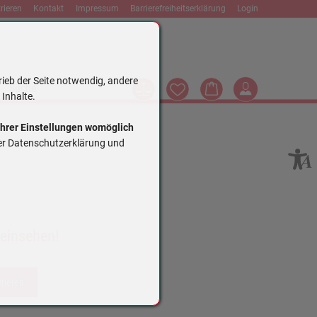
rieren
Kontakt
Impressum
Barrierefreiheitserklärung
Login
rieb der Seite notwendig, andere
Vergleich
Wunschliste
Warenkorb
Login
Suche
 Inhalte.
Ihrer Einstellungen womöglich
rer Datenschutzerklärung und
 einsehen!
trieren