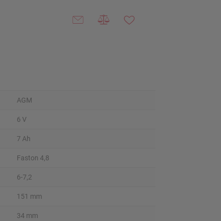
AGM
6 V
7 Ah
Faston 4,8
6-7,2
151 mm
34 mm