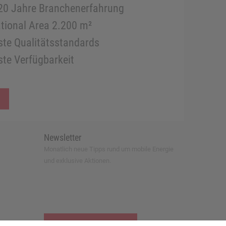
20 Jahre Branchenerfahrung
tional Area 2.200 m²
te Qualitätsstandards
te Verfügbarkeit
Newsletter
Monatlich neue Tipps rund um mobile Energie
und exklusive Aktionen.
zur Newsletter-Anmeldung