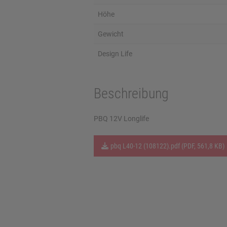
Höhe
Gewicht
Design Life
Beschreibung
PBQ 12V Longlife
pbq L40-12 (108122).pdf (PDF, 561,8 KB)