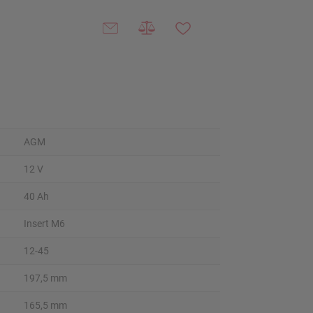
AGM
12 V
40 Ah
Insert M6
12-45
197,5 mm
165,5 mm