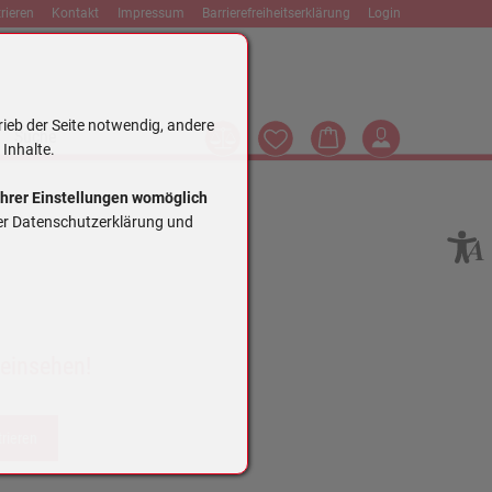
rieren
Kontakt
Impressum
Barrierefreiheitserklärung
Login
rieb der Seite notwendig, andere
Vergleich
Wunschliste
Warenkorb
Login
Suche
 Inhalte.
Ihrer Einstellungen womöglich
rer Datenschutzerklärung und
 einsehen!
trieren