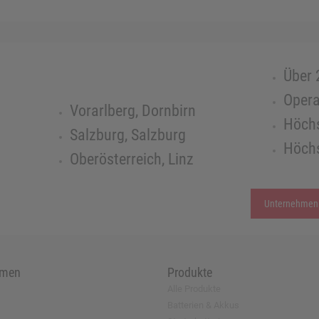
Über 
Opera
Vorarlberg, Dornbirn
Höchs
Salzburg, Salzburg
Höchs
Oberösterreich, Linz
Unternehmen
hmen
Produkte
Alle Produkte
Batterien & Akkus