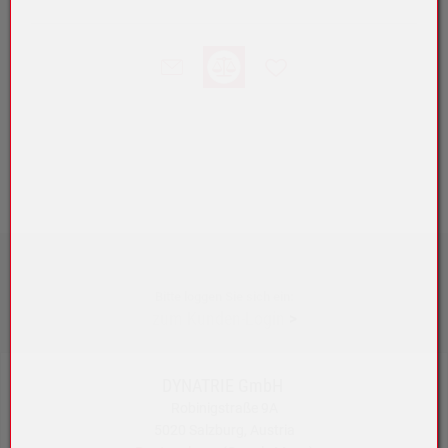
Bitte loggen Sie sich ein:
zum Kunden-Login
>
DYNATRIE GmbH
Robinigstraße 9A
5020 Salzburg, Austria