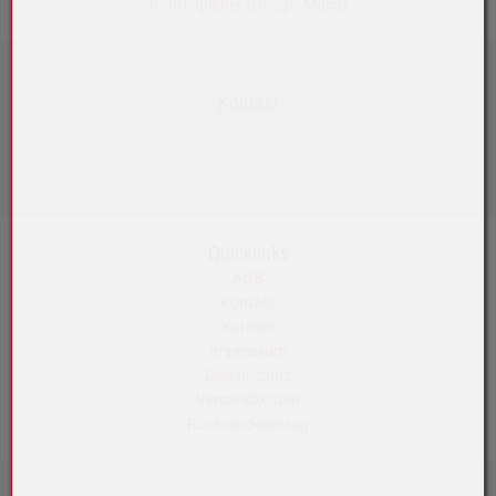
Routenplaner
(Google Maps)
Kontakt
+43 5572 33989
info@akku-maeser.at
https://b2b.akku-maeser.at
Quicklinks
AGB
Kontakt
Karriere
Impressum
Datenschutz
Versandkosten
Rücksendeantrag