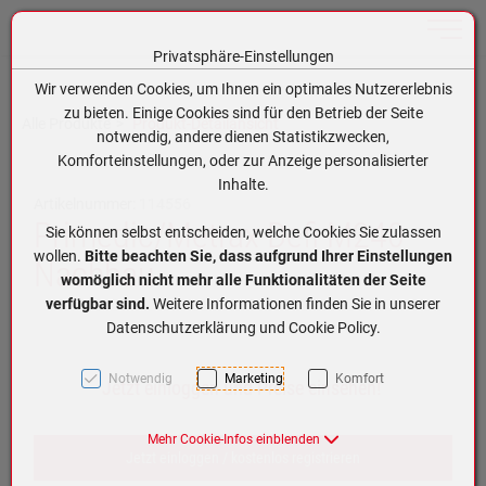
Toggle n
Privatsphäre-Einstellungen
Zum Inhalt springen [AK + 0]
Zum Hauptmenü springen [AK + 1]
Zum Hauptmenü (oben rechts) springen [AK + 2]
Zum Meta-Menü oben (links) springen [AK + 3]
Zum Meta-Menü oben (rechts) springen [AK + 4]
Zum Footer-Menü unten (angedockt an Browserrand) springen [AK + 5]
Zum APP-Menü oben links springen [AK + 6]
Zum APP-Menü unten am Bildschirmrand springen [AK + 7]
Zum Widget-Menü rechts springen [AK + 8]
Zu den Inhalten im Fußbereich springen [AK + 9]
Wir verwenden Cookies, um Ihnen ein optimales Nutzererlebnis
zu bieten. Einige Cookies sind für den Betrieb der Seite
Alle Produkte
Produkt-Detailansicht
notwendig, andere dienen Statistikzwecken,
Komforteinstellungen, oder zur Anzeige personalisierter
Inhalte.
Artikelnummer:
114556
Primedic/Metrax Defi M240 -
Sie können selbst entscheiden, welche Cookies Sie zulassen
wollen.
Bitte beachten Sie, dass aufgrund Ihrer Einstellungen
Nachbau
womöglich nicht mehr alle Funktionalitäten der Seite
verfügbar sind.
Weitere Informationen finden Sie in unserer
Datenschutzerklärung und Cookie Policy.
Notwendig
Marketing
Komfort
Jetzt einloggen und Preise einsehen!
Mehr Cookie-Infos einblenden
Jetzt einloggen / kostenlos registrieren