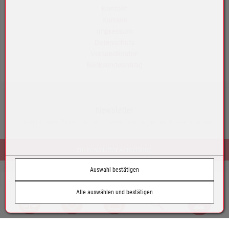
Kontakt
Karriere
Impressum
Datenschutz
Versandkosten
Rücksendeantrag
Newsletter
Monatlich neue Tipps rund um mobile Energie und exklusive Aktionen.
zur Newsletter-Anmeldung
Auswahl bestätigen
© by Tazoll GmbH
Alle auswählen und bestätigen
Austria
Vergleich
Wunschliste
Warenkorb
Suche
Login