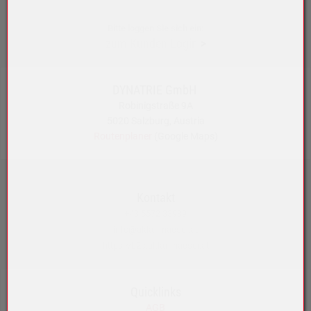
Bitte loggen Sie sich ein:
zum Kunden-Login
>
DYNATRIE GmbH
Robinigstraße 9A
5020 Salzburg, Austria
Routenplaner
(Google Maps)
Kontakt
+43 5572 33989
info@akku-maeser.at
https://b2b.akku-maeser.at
Quicklinks
AGB