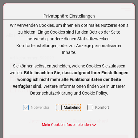
Toggle n
Privatsphäre-Einstellungen
Zum Inhalt springen [AK + 0]
Zum Hauptmenü springen [AK + 1]
Zum Hauptmenü (oben rechts) springen [AK + 2]
Zum Meta-Menü oben (links) springen [AK + 3]
Zum Meta-Menü oben (rechts) springen [AK + 4]
Zum Footer-Menü unten (angedockt an Browserrand) springen [AK + 5]
Zum APP-Menü oben links springen [AK + 6]
Zum APP-Menü unten am Bildschirmrand springen [AK + 7]
Zum Widget-Menü rechts springen [AK + 8]
Zu den Inhalten im Fußbereich springen [AK + 9]
Wir verwenden Cookies, um Ihnen ein optimales Nutzererlebnis
zu bieten. Einige Cookies sind für den Betrieb der Seite
Alle Produkte
Produkt-Detailansicht
notwendig, andere dienen Statistikzwecken,
Komforteinstellungen, oder zur Anzeige personalisierter
Inhalte.
Artikelnummer:
509093
REMA Hochstrom
Sie können selbst entscheiden, welche Cookies Sie zulassen
wollen.
Bitte beachten Sie, dass aufgrund Ihrer Einstellungen
Batteriesteckdose mit
womöglich nicht mehr alle Funktionalitäten der Seite
Endableiter 70mm
verfügbar sind.
Weitere Informationen finden Sie in unserer
Datenschutzerklärung und Cookie Policy.
Notwendig
Marketing
Komfort
Jetzt einloggen und Preise einsehen!
Mehr Cookie-Infos einblenden