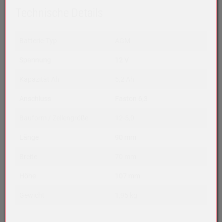
Technische Details
Batterie-Typ
AGM
Spannung
12 V
Kapazität Ah
5,2 Ah
Anschluss
Faston 6,3
Bauform / Zellengröße
12-5,0
Länge
90 mm
Breite
70 mm
Höhe
107 mm
Gewicht
1,95 kg