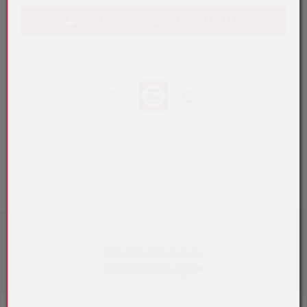
OGiV1252LP (508954).pdf (PDF, 114,7 KB)
Bitte loggen Sie sich ein:
zum Kunden-Login
>