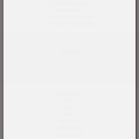
DYNATRIE GmbH
Robinigstraße 9A
5020 Salzburg, Austria
Routenplaner
(Google Maps)
Kontakt
+43 5572 33989
info@akku-maeser.at
https://b2b.akku-maeser.at
Quicklinks
AGB
Kontakt
Karriere
Impressum
Datenschutz
Versandkosten