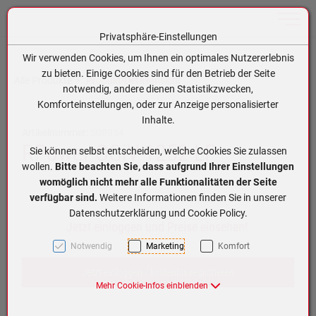
Toggle n
Privatsphäre-Einstellungen
Zum Inhalt springen [AK + 0]
Zum Hauptmenü springen [AK + 1]
Zum Hauptmenü (oben rechts) springen [AK + 2]
Zum Meta-Menü oben (links) springen [AK + 3]
Zum Meta-Menü oben (rechts) springen [AK + 4]
Zum Footer-Menü unten (angedockt an Browserrand) springen [AK + 5]
Zum APP-Menü oben links springen [AK + 6]
Zum APP-Menü unten am Bildschirmrand springen [AK + 7]
Zum Widget-Menü rechts springen [AK + 8]
Zu den Inhalten im Fußbereich springen [AK + 9]
Wir verwenden Cookies, um Ihnen ein optimales Nutzererlebnis
zu bieten. Einige Cookies sind für den Betrieb der Seite
Alle Produkte
Produkt-Detailansicht
notwendig, andere dienen Statistikzwecken,
Komforteinstellungen, oder zur Anzeige personalisierter
Inhalte.
Artikelnummer:
508954
RPower OGiV 1252 LP
Sie können selbst entscheiden, welche Cookies Sie zulassen
wollen.
Bitte beachten Sie, dass aufgrund Ihrer Einstellungen
womöglich nicht mehr alle Funktionalitäten der Seite
verfügbar sind.
Weitere Informationen finden Sie in unserer
Datenschutzerklärung und Cookie Policy.
Jetzt einloggen und Preise einsehen!
Notwendig
Marketing
Komfort
Jetzt einloggen / kostenlos registrieren
Mehr Cookie-Infos einblenden