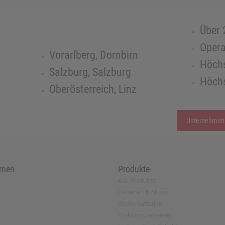
Über 
Opera
Vorarlberg, Dornbirn
Höchs
Salzburg, Salzburg
Höchs
Oberösterreich, Linz
Unternehmen
hmen
Produkte
Alle Produkte
Batterien & Akkus
Starterbatterien
Traktionsbatterien