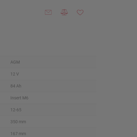
AGM
12 V
84 Ah
Insert M6
12-65
350 mm
167 mm