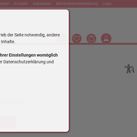
rieren
Kontakt
Impressum
Barrierefreiheitserklärung
Login
rieb der Seite notwendig, andere
Vergleich
Wunschliste
Warenkorb
Login
Suche
 Inhalte.
Ihrer Einstellungen womöglich
rer Datenschutzerklärung und
 einsehen!
trieren