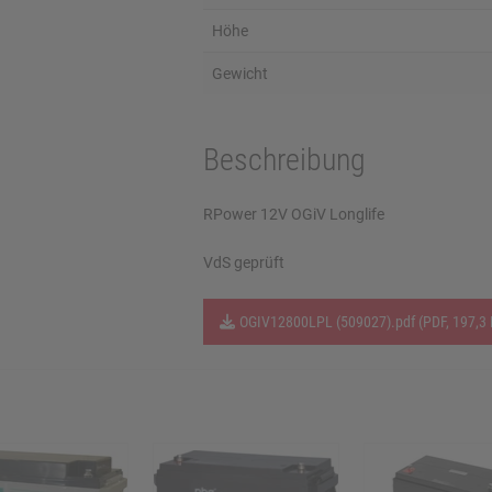
Höhe
Gewicht
Beschreibung
RPower 12V OGiV Longlife
VdS geprüft
OGIV12800LPL (509027).pdf (PDF, 197,3 