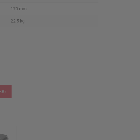
179 mm
22,5 kg
KB)