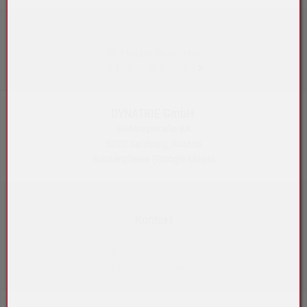
Bitte loggen Sie sich ein:
zum Kunden-Login
>
DYNATRIE GmbH
Robinigstraße 9A
5020 Salzburg, Austria
Routenplaner
(Google Maps)
Kontakt
+43 5572 33989
info@akku-maeser.at
https://b2b.akku-maeser.at