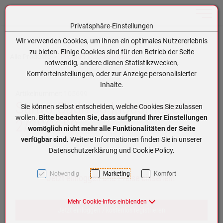
Toggle n
Privatsphäre-Einstellungen
Zum Inhalt springen [AK + 0]
Zum Hauptmenü springen [AK + 1]
Zum Hauptmenü (oben rechts) springen [AK + 2]
Zum Meta-Menü oben (links) springen [AK + 3]
Zum Meta-Menü oben (rechts) springen [AK + 4]
Zum Footer-Menü unten (angedockt an Browserrand) springen [AK + 5]
Zum APP-Menü oben links springen [AK + 6]
Zum APP-Menü unten am Bildschirmrand springen [AK + 7]
Zum Widget-Menü rechts springen [AK + 8]
Zu den Inhalten im Fußbereich springen [AK + 9]
Wir verwenden Cookies, um Ihnen ein optimales Nutzererlebnis
zu bieten. Einige Cookies sind für den Betrieb der Seite
Alle Produkte
Produkt-Detailansicht
notwendig, andere dienen Statistikzwecken,
Komforteinstellungen, oder zur Anzeige personalisierter
Inhalte.
Artikelnummer:
105699
Sanyo Cadnica Industriezelle
Sie können selbst entscheiden, welche Cookies Sie zulassen
wollen.
Bitte beachten Sie, dass aufgrund Ihrer Einstellungen
2/3SC650
womöglich nicht mehr alle Funktionalitäten der Seite
verfügbar sind.
Weitere Informationen finden Sie in unserer
Datenschutzerklärung und Cookie Policy.
Notwendig
Marketing
Komfort
Jetzt einloggen und Preise einsehen!
Mehr Cookie-Infos einblenden
Jetzt einloggen / kostenlos registrieren