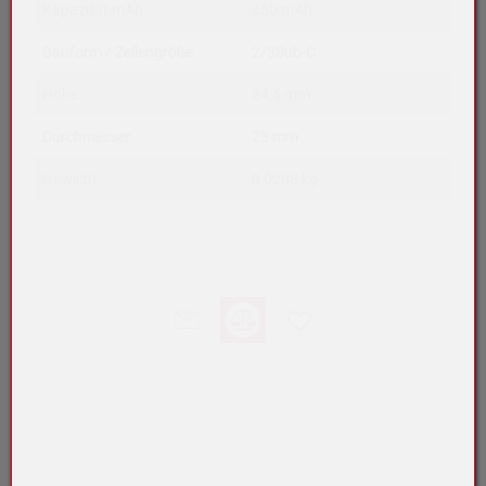
Kapazität mAh
650 mAh
Bauform / Zellengröße
2/3Sub-C
Höhe
24,5 mm
Durchmesser
23 mm
Gewicht
0,0288 kg