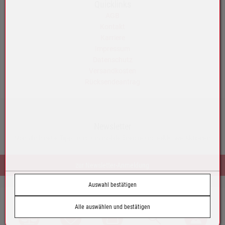
Quicklinks
AGB
Kontakt
Karriere
Impressum
Datenschutz
Versandkosten
Rücksendeantrag
Newsletter
Monatlich neue Tipps rund um mobile Energie und exklusive Aktionen.
zur Newsletter-Anmeldung
Auswahl bestätigen
© by Tazoll GmbH
Alle auswählen und bestätigen
Austria
Vergleich
Wunschliste
Warenkorb
Suche
Login