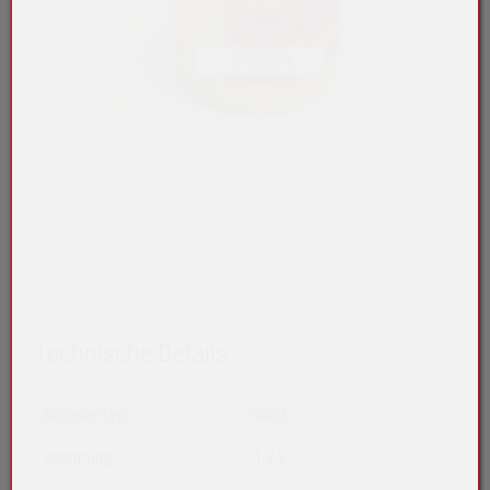
Technische Details
Batterie-Typ
NiCd
Spannung
1,2 V