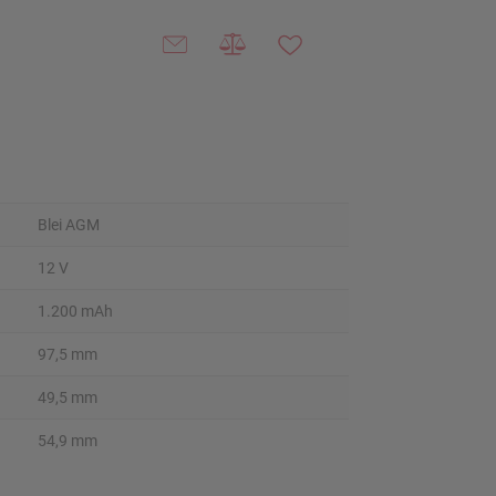
Blei AGM
12 V
1.200 mAh
97,5 mm
49,5 mm
54,9 mm