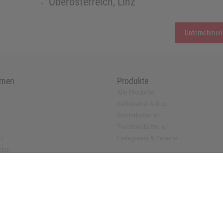
Oberösterreich, Linz
Unternehmen
hmen
Produkte
Alle Produkte
Batterien & Akkus
Starterbatterien
Traktionsbatterien
tz
Ladegeräte & Zubehör
sten
antrag