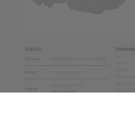
Kontakt
Unterne
AGB
Adresse
Robinigstraße 9A, 5020 Salzburg
Kontakt
Karriere
E-Mail
office@dynatrie.com
Impressum
Datenschu
+43 (0) 5572 33989
Telefon
Versandko
+43 662 876303
Rücksende
© 2026 by
DYNATRIE GmbH
– all rights reserved
Umsetzung:
eboxx® System ||
Webdesign:
xoo design