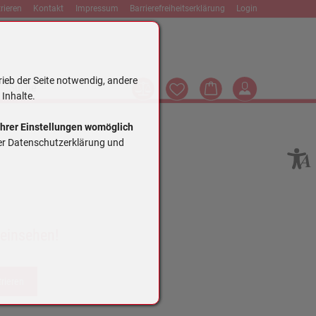
rieren
Kontakt
Impressum
Barrierefreiheitserklärung
Login
rieb der Seite notwendig, andere
Vergleich
Wunschliste
Warenkorb
Login
Suche
 Inhalte.
Ihrer Einstellungen womöglich
rer Datenschutzerklärung und
 einsehen!
trieren