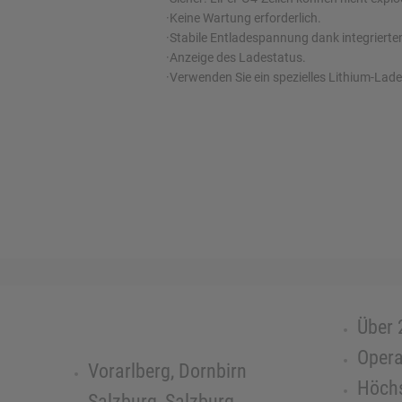
·Keine Wartung erforderlich.
·Stabile Entladespannung dank integrier
·Anzeige des Ladestatus.
·Verwenden Sie ein spezielles Lithium-Lad
Über 
Opera
Vorarlberg, Dornbirn
Höchs
Salzburg, Salzburg