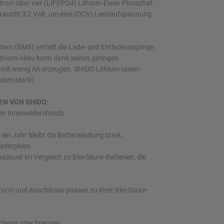
trom über vier (LIFEPO4) Lithium-Eisen-Phosphat-
rbraucht 3,2 Volt, um eine (OCV) Leerlaufspannung
em (BMS) verteilt die Lade- und Entladevorgänge
 Lithium-Akku kann dank seines geringen
mit wenig Ah erzeugen. SHIDO Lithium-Ionen-
f dem Markt.
EN VON SHIDO:
gen Innenwiderstands.
ein Jahr bleibt die Batterieladung stark.
ladezyklen.
dauer im Vergleich zu Blei-Säure-Batterien, die
e Form und Anschlüsse passen zu Ihrer Blei-Säure-
dieren oder brennen.