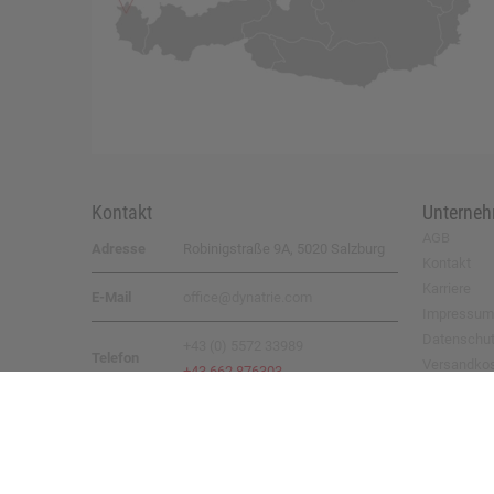
Kontakt
Unterne
AGB
Adresse
Robinigstraße 9A, 5020 Salzburg
Kontakt
Karriere
E-Mail
office@dynatrie.com
Impressum
Datenschu
+43 (0) 5572 33989
Telefon
Versandko
+43 662 876303
Rücksende
© 2026 by
DYNATRIE GmbH
– all rights reserved
Umsetzung:
eboxx® System ||
Webdesign:
xoo design