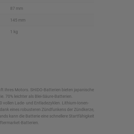
87 mm
145 mm
1 kg
aft Ihres Motors. SHIDO-Batterien bieten japanische
e. 70% leichter als Blei-Säure-Batterien.
 vollen Lade- und Entladezyklen. Lithium-Ionen-
 dank eines robusteren Zündfunkens der Zündkerze,
ds kann die Batterie eine schnellere Startfähigkeit
ftermarket-Batterien.