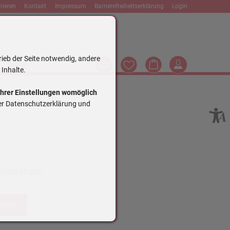
rieren
Kontakt
Impressum
Barrierefreiheitserklärung
Login
rieb der Seite notwendig, andere
Vergleich
Wunschliste
Warenkorb
Login
Suche
 Inhalte.
Ihrer Einstellungen womöglich
rer Datenschutzerklärung und
 einsehen!
trieren