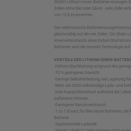
SHIDO Lithium-Ionen-Batterien erzeugen S
Zellen ohne Blei oder Säure. Jede Zelle ve
von 12,8 zu erreichen.
Das elektronische Batteriemanagementsyst
gleichmäßig auf die vier Zellen. Ein Shido
Innenwiderstands einen hohen Startstrom 
Batterien sind die neueste Technologie au
VORTEILE DER LITHIUM-IONEN-BATTERI
·Höhere Startleistung aufgrund des gerin
·70 % geringeres Gewicht.
·Geringe Selbstentladung, bei Lagerung für 
·Mehr als 2000 vollständige Lade- und Ent
·Kein Kapazitätsverlust während der Lebens
sulfatieren können.
·Geringerer Benzinverbrauch.
·1 zu 1 Ersatz für Blei-Säure-Batterien, di
Batterie.
·Superschnelle Ladezeit.
·Sicher! LiFePO4-Zellen können nicht explo