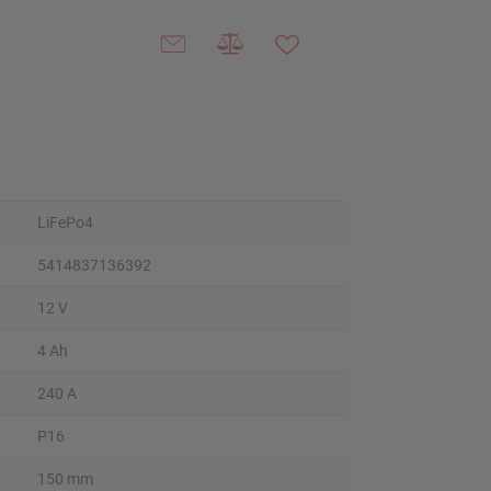
LiFePo4
5414837136392
12 V
4 Ah
240 A
P16
150 mm