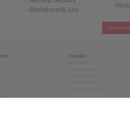
Höchs
Oberösterreich, Linz
Unternehmen
hmen
Produkte
Alle Produkte
Batterien & Akkus
Starterbatterien
Traktionsbatterien
tz
Ladegeräte & Zubehör
sten
antrag