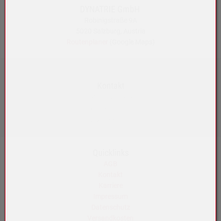
DYNATRIE GmbH
Robinigstraße 9A
5020 Salzburg, Austria
Routenplaner
(Google Maps)
Kontakt
+43 5572 33989
info@akku-maeser.at
https://b2b.akku-maeser.at
Quicklinks
AGB
Kontakt
Karriere
Impressum
Datenschutz
Versandkosten