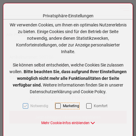
Toggle n
Privatsphäre-Einstellungen
Zum Inhalt springen [AK + 0]
Zum Hauptmenü springen [AK + 1]
Zum Hauptmenü (oben rechts) springen [AK + 2]
Zum Meta-Menü oben (links) springen [AK + 3]
Zum Meta-Menü oben (rechts) springen [AK + 4]
Zum Footer-Menü unten (angedockt an Browserrand) springen [AK + 5]
Zum APP-Menü oben links springen [AK + 6]
Zum APP-Menü unten am Bildschirmrand springen [AK + 7]
Zum Widget-Menü rechts springen [AK + 8]
Zu den Inhalten im Fußbereich springen [AK + 9]
Wir verwenden Cookies, um Ihnen ein optimales Nutzererlebnis
zu bieten. Einige Cookies sind für den Betrieb der Seite
Alle Produkte
Produkt-Detailansicht
notwendig, andere dienen Statistikzwecken,
Komforteinstellungen, oder zur Anzeige personalisierter
Inhalte.
Artikelnummer:
509126
SHIDO LTX14AHL-BS Q Li-Ion
Sie können selbst entscheiden, welche Cookies Sie zulassen
wollen.
Bitte beachten Sie, dass aufgrund Ihrer Einstellungen
5414837156574
womöglich nicht mehr alle Funktionalitäten der Seite
verfügbar sind.
Weitere Informationen finden Sie in unserer
Datenschutzerklärung und Cookie Policy.
Jetzt einloggen und Preise einsehen!
Notwendig
Marketing
Komfort
Jetzt einloggen / kostenlos registrieren
Mehr Cookie-Infos einblenden