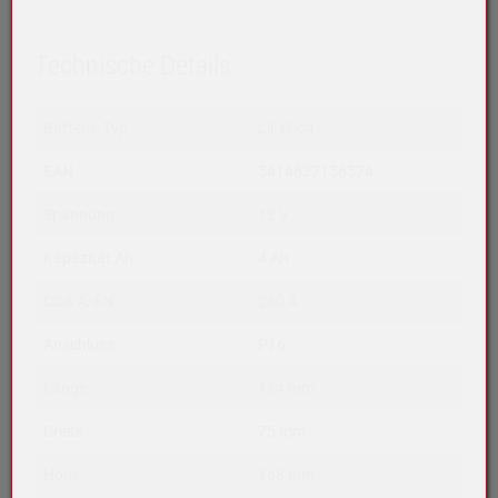
Technische Details
Batterie-Typ
LiFePo4
EAN
5414837156574
Spannung
12 V
Kapazität Ah
4 Ah
CCA A/EN
240 A
Anschluss
P16
Länge
134 mm
Breite
75 mm
Höhe
168 mm