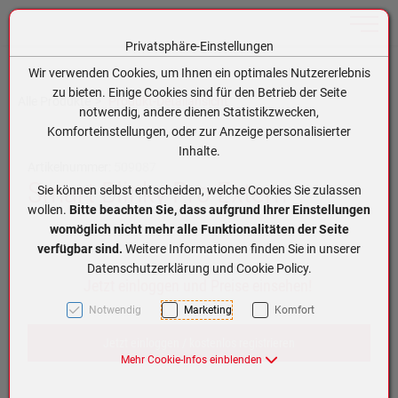
Toggle n
Privatsphäre-Einstellungen
Zum Inhalt springen [AK + 0]
Zum Hauptmenü springen [AK + 1]
Zum Hauptmenü (oben rechts) springen [AK + 2]
Zum Meta-Menü oben (links) springen [AK + 3]
Zum Meta-Menü oben (rechts) springen [AK + 4]
Zum Footer-Menü unten (angedockt an Browserrand) springen [AK + 5]
Zum APP-Menü oben links springen [AK + 6]
Zum APP-Menü unten am Bildschirmrand springen [AK + 7]
Zum Widget-Menü rechts springen [AK + 8]
Zu den Inhalten im Fußbereich springen [AK + 9]
Wir verwenden Cookies, um Ihnen ein optimales Nutzererlebnis
zu bieten. Einige Cookies sind für den Betrieb der Seite
Alle Produkte
Produkt-Detailansicht
notwendig, andere dienen Statistikzwecken,
Komforteinstellungen, oder zur Anzeige personalisierter
Inhalte.
Artikelnummer:
509087
Smart Blinky Pro Extern
Sie können selbst entscheiden, welche Cookies Sie zulassen
wollen.
Bitte beachten Sie, dass aufgrund Ihrer Einstellungen
womöglich nicht mehr alle Funktionalitäten der Seite
verfügbar sind.
Weitere Informationen finden Sie in unserer
Datenschutzerklärung und Cookie Policy.
Jetzt einloggen und Preise einsehen!
Notwendig
Marketing
Komfort
Jetzt einloggen / kostenlos registrieren
Mehr Cookie-Infos einblenden