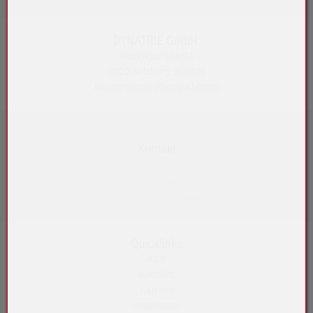
DYNATRIE GmbH
Robinigstraße 9A
5020 Salzburg, Austria
Routenplaner
(Google Maps)
Kontakt
+43 5572 33989
info@akku-maeser.at
https://b2b.akku-maeser.at
Quicklinks
AGB
Kontakt
Karriere
Impressum