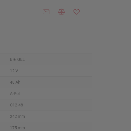
Blei GEL
12 V
48 Ah
A-Pol
C12-48
242 mm
175 mm