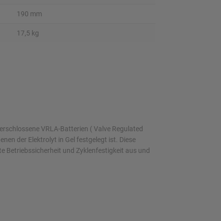
190 mm
17,5 kg
verschlossene VRLA-Batterien ( Valve Regulated
nen der Elektrolyt in Gel festgelegt ist. Diese
 Betriebssicherheit und Zyklenfestigkeit aus und