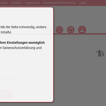
rieren
Kontakt
Impressum
Barrierefreiheitserklärung
Login
rieb der Seite notwendig, andere
Vergleich
Wunschliste
Warenkorb
Login
Suche
 Inhalte.
Ihrer Einstellungen womöglich
rer Datenschutzerklärung und
 einsehen!
trieren