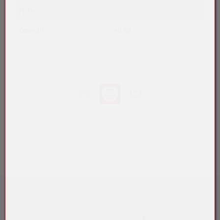
Höhe
337 mm
Gewicht
48 kg
Bitte loggen Sie sich ein:
zum Kunden-Login
>