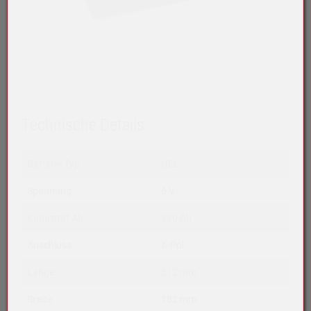
Technische Details
Batterie-Typ
GEL
Spannung
6 V
Kapazität Ah
330 Ah
Anschluss
A-Pol
Länge
312 mm
Breite
182 mm