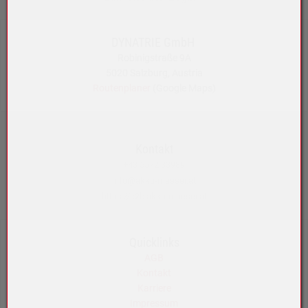
DYNATRIE GmbH
Robinigstraße 9A
5020 Salzburg, Austria
Routenplaner
(Google Maps)
Kontakt
+43 5572 33989
info@akku-maeser.at
https://b2b.akku-maeser.at
Quicklinks
AGB
Kontakt
Karriere
Impressum