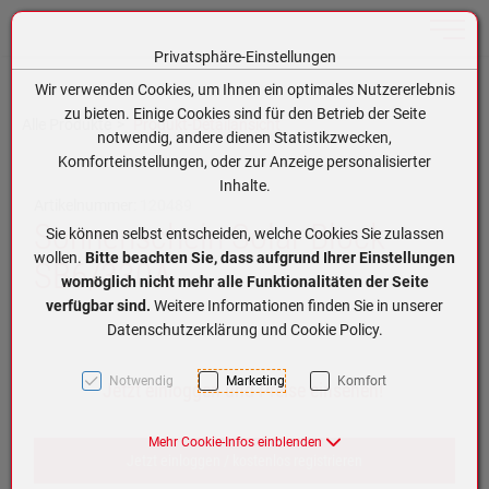
Toggle n
Privatsphäre-Einstellungen
Zum Inhalt springen [AK + 0]
Zum Hauptmenü springen [AK + 1]
Zum Hauptmenü (oben rechts) springen [AK + 2]
Zum Meta-Menü oben (links) springen [AK + 3]
Zum Meta-Menü oben (rechts) springen [AK + 4]
Zum Footer-Menü unten (angedockt an Browserrand) springen [AK + 5]
Zum APP-Menü oben links springen [AK + 6]
Zum APP-Menü unten am Bildschirmrand springen [AK + 7]
Zum Widget-Menü rechts springen [AK + 8]
Zu den Inhalten im Fußbereich springen [AK + 9]
Wir verwenden Cookies, um Ihnen ein optimales Nutzererlebnis
zu bieten. Einige Cookies sind für den Betrieb der Seite
Alle Produkte
Produkt-Detailansicht
notwendig, andere dienen Statistikzwecken,
Komforteinstellungen, oder zur Anzeige personalisierter
Inhalte.
Artikelnummer:
120489
Sonnenschein Solar Block
Sie können selbst entscheiden, welche Cookies Sie zulassen
wollen.
Bitte beachten Sie, dass aufgrund Ihrer Einstellungen
SB6/330A
womöglich nicht mehr alle Funktionalitäten der Seite
verfügbar sind.
Weitere Informationen finden Sie in unserer
Datenschutzerklärung und Cookie Policy.
Notwendig
Marketing
Komfort
Jetzt einloggen und Preise einsehen!
Mehr Cookie-Infos einblenden
Jetzt einloggen / kostenlos registrieren