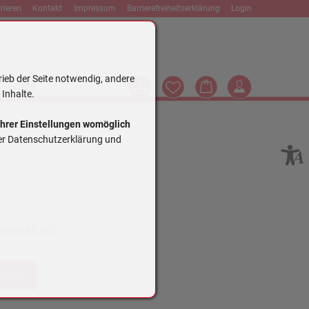
rieren
Kontakt
Impressum
Barrierefreiheitserklärung
Login
rieb der Seite notwendig, andere
Vergleich
Wunschliste
Warenkorb
Login
Suche
 Inhalte.
Ihrer Einstellungen womöglich
rer Datenschutzerklärung und
 einsehen!
trieren