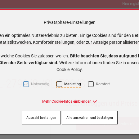
Neu regist
Privatsphäre-Einstellungen
 ein optimales Nutzererlebnis zu bieten. Einige Cookies sind für den Bet
Traktionsbatterien
Stationär Batterien
Ladegeräte
MAKITA
tatistikzwecken, Komforteinstellungen, oder zur Anzeige personalisierter
 welche Cookies Sie zulassen wollen.
Bitte beachten Sie, dass aufgrund 
äten der Seite verfügbar sind.
Weitere Informationen finden Sie in unse
Cookie Policy.
SL-2790/S /SL-790/S
Notwendig
Marketing
Komfort
Mehr Cookie-Infos einblenden
Jetzt einloggen und Preise
Auswahl bestätigen
Alle auswählen und bestätigen
Jetzt einloggen / kostenlos regis