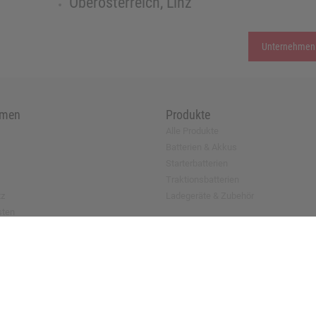
Oberösterreich, Linz
Unternehmen
hmen
Produkte
Alle Produkte
Batterien & Akkus
Starterbatterien
Traktionsbatterien
tz
Ladegeräte & Zubehör
sten
antrag