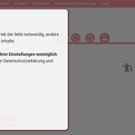
rieren
Kontakt
Impressum
Barrierefreiheitserklärung
Login
rieb der Seite notwendig, andere
Vergleich
Wunschliste
Warenkorb
Login
Suche
 Inhalte.
Ihrer Einstellungen womöglich
rer Datenschutzerklärung und
 einsehen!
trieren