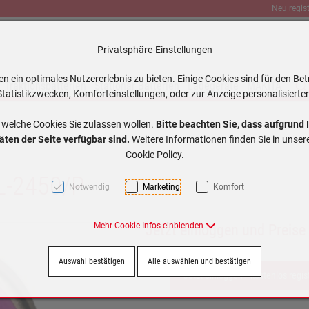
Neu regist
Privatsphäre-Einstellungen
 ein optimales Nutzererlebnis zu bieten. Einige Cookies sind für den Bet
Traktionsbatterien
Stationär Batterien
Ladegeräte
MAKITA
tatistikzwecken, Komforteinstellungen, oder zur Anzeige personalisierter
 welche Cookies Sie zulassen wollen.
Bitte beachten Sie, dass aufgrund 
äten der Seite verfügbar sind.
Weitere Informationen finden Sie in unse
Cookie Policy.
TL-2450/P
Notwendig
Marketing
Komfort
Mehr Cookie-Infos einblenden
Jetzt einloggen und Preise
Auswahl bestätigen
Alle auswählen und bestätigen
Jetzt einloggen / kostenlos regis