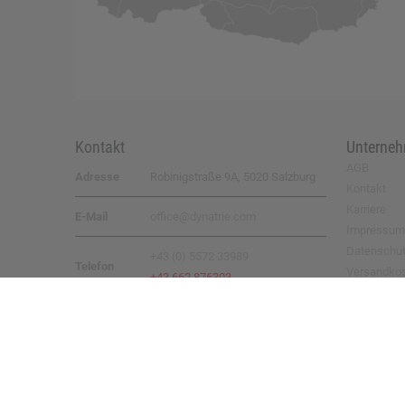
Kontakt
Unterne
AGB
Adresse
Robinigstraße 9A, 5020 Salzburg
Kontakt
Karriere
E-Mail
office@dynatrie.com
Impressum
Datenschu
+43 (0) 5572 33989
Telefon
Versandko
+43 662 876303
Rücksende
© 2026 by
DYNATRIE GmbH
– all rights reserved
Umsetzung:
eboxx® System ||
Webdesign:
xoo design