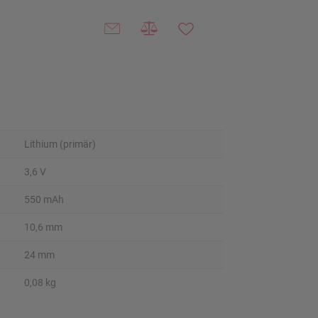
Lithium (primär)
3,6 V
550 mAh
10,6 mm
24 mm
0,08 kg