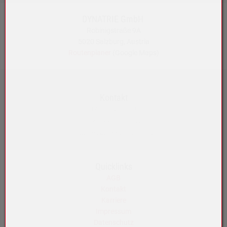
DYNATRIE GmbH
Robinigstraße 9A
5020 Salzburg, Austria
Routenplaner
(Google Maps)
Kontakt
+43 5572 33989
info@akku-maeser.at
https://b2b.akku-maeser.at
Quicklinks
AGB
Kontakt
Karriere
Impressum
Datenschutz