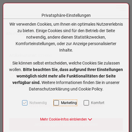
Toggle n
Privatsphäre-Einstellungen
Zum Inhalt springen [AK + 0]
Zum Hauptmenü springen [AK + 1]
Zum Hauptmenü (oben rechts) springen [AK + 2]
Zum Meta-Menü oben (links) springen [AK + 3]
Zum Meta-Menü oben (rechts) springen [AK + 4]
Zum Footer-Menü unten (angedockt an Browserrand) springen [AK + 5]
Zum APP-Menü oben links springen [AK + 6]
Zum APP-Menü unten am Bildschirmrand springen [AK + 7]
Zum Widget-Menü rechts springen [AK + 8]
Zu den Inhalten im Fußbereich springen [AK + 9]
Wir verwenden Cookies, um Ihnen ein optimales Nutzererlebnis
zu bieten. Einige Cookies sind für den Betrieb der Seite
Alle Produkte
Produkt-Detailansicht
notwendig, andere dienen Statistikzwecken,
Komforteinstellungen, oder zur Anzeige personalisierter
Inhalte.
Artikelnummer:
121660
VARTA Dynamic SLI B33
Sie können selbst entscheiden, welche Cookies Sie zulassen
wollen.
Bitte beachten Sie, dass aufgrund Ihrer Einstellungen
545157033K262
womöglich nicht mehr alle Funktionalitäten der Seite
verfügbar sind.
Weitere Informationen finden Sie in unserer
4016987167540
Datenschutzerklärung und Cookie Policy.
Notwendig
Marketing
Komfort
Jetzt einloggen und Preise einsehen!
Mehr Cookie-Infos einblenden
Jetzt einloggen / kostenlos registrieren