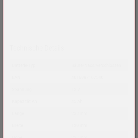
Technische Details
Batterie-Typ
Säure/Nass/verschlossen
EAN
4016987167540
Spannung
12 V
Kapazität Ah
45 Ah
Länge
238 mm
Breite
129 mm
Höhe
227 mm