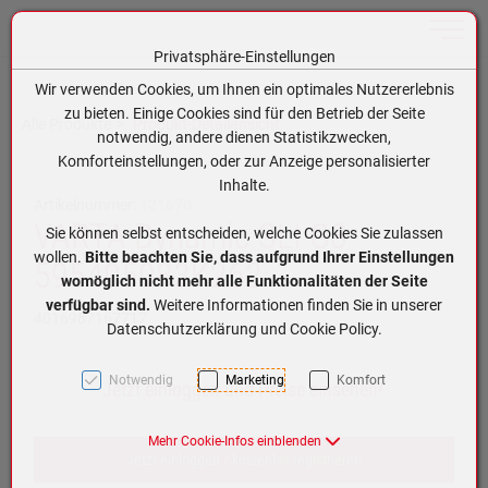
Toggle n
Privatsphäre-Einstellungen
Zum Inhalt springen [AK + 0]
Zum Hauptmenü springen [AK + 1]
Zum Hauptmenü (oben rechts) springen [AK + 2]
Zum Meta-Menü oben (links) springen [AK + 3]
Zum Meta-Menü oben (rechts) springen [AK + 4]
Zum Footer-Menü unten (angedockt an Browserrand) springen [AK + 5]
Zum APP-Menü oben links springen [AK + 6]
Zum APP-Menü unten am Bildschirmrand springen [AK + 7]
Zum Widget-Menü rechts springen [AK + 8]
Zu den Inhalten im Fußbereich springen [AK + 9]
Wir verwenden Cookies, um Ihnen ein optimales Nutzererlebnis
zu bieten. Einige Cookies sind für den Betrieb der Seite
Alle Produkte
Produkt-Detailansicht
notwendig, andere dienen Statistikzwecken,
Komforteinstellungen, oder zur Anzeige personalisierter
Inhalte.
Artikelnummer:
121670
VARTA Dynamic SLI G8
Sie können selbst entscheiden, welche Cookies Sie zulassen
wollen.
Bitte beachten Sie, dass aufgrund Ihrer Einstellungen
595405083K262
womöglich nicht mehr alle Funktionalitäten der Seite
verfügbar sind.
Weitere Informationen finden Sie in unserer
4016987167717
Datenschutzerklärung und Cookie Policy.
Notwendig
Marketing
Komfort
Jetzt einloggen und Preise einsehen!
Mehr Cookie-Infos einblenden
Jetzt einloggen / kostenlos registrieren