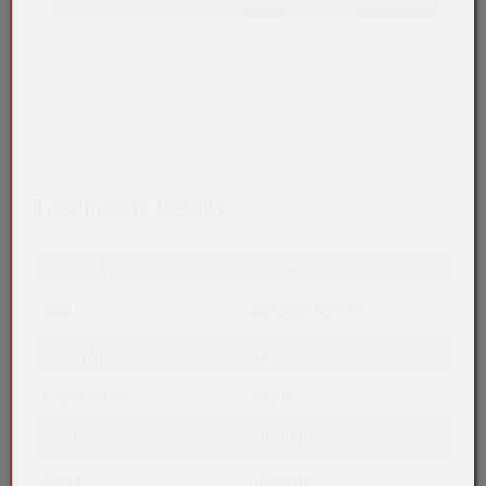
Technische Details
Batterie-Typ
Säure/Nass/verschlossen
EAN
4016987167717
Spannung
12 V
Kapazität Ah
95 Ah
Länge
306 mm
Breite
173 mm