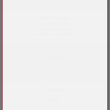
zum Kunden-Login
>
DYNATRIE GmbH
Robinigstraße 9A
5020 Salzburg, Austria
Routenplaner
(Google Maps)
Kontakt
+43 5572 33989
info@akku-maeser.at
https://b2b.akku-maeser.at
Quicklinks
AGB
Kontakt
Karriere