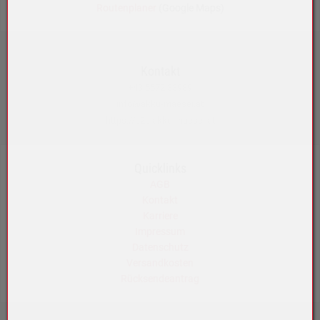
Routenplaner
(Google Maps)
Kontakt
+43 5572 33989
info@akku-maeser.at
https://b2b.akku-maeser.at
Quicklinks
AGB
Kontakt
Karriere
Impressum
Datenschutz
Versandkosten
Rücksendeantrag