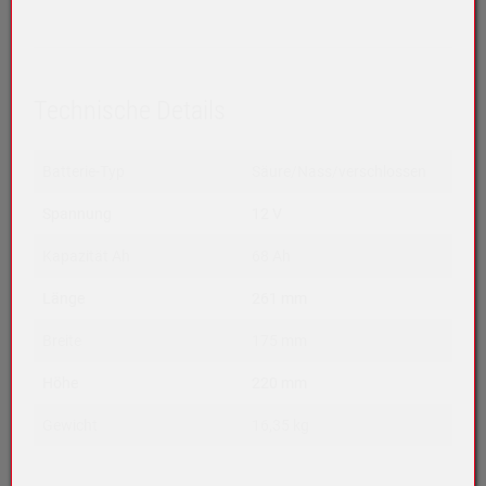
Technische Details
Batterie-Typ
Säure/Nass/verschlossen
Spannung
12 V
Kapazität Ah
68 Ah
Länge
261 mm
Breite
175 mm
Höhe
220 mm
Gewicht
16,35 kg