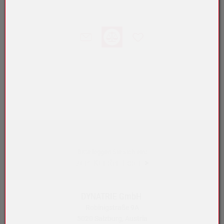
Bitte loggen Sie sich ein:
zum Kunden-Login
>
DYNATRIE GmbH
Robinigstraße 9A
5020 Salzburg, Austria