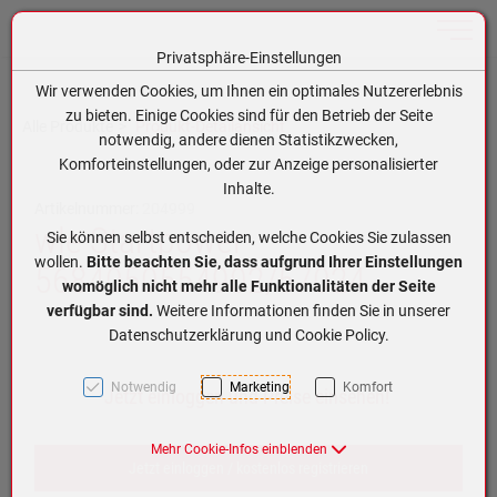
Toggle n
Privatsphäre-Einstellungen
Zum Inhalt springen [AK + 0]
Zum Hauptmenü springen [AK + 1]
Zum Hauptmenü (oben rechts) springen [AK + 2]
Zum Meta-Menü oben (links) springen [AK + 3]
Zum Meta-Menü oben (rechts) springen [AK + 4]
Zum Footer-Menü unten (angedockt an Browserrand) springen [AK + 5]
Zum APP-Menü oben links springen [AK + 6]
Zum APP-Menü unten am Bildschirmrand springen [AK + 7]
Zum Widget-Menü rechts springen [AK + 8]
Zu den Inhalten im Fußbereich springen [AK + 9]
Wir verwenden Cookies, um Ihnen ein optimales Nutzererlebnis
zu bieten. Einige Cookies sind für den Betrieb der Seite
Alle Produkte
Produkt-Detailansicht
notwendig, andere dienen Statistikzwecken,
Komforteinstellungen, oder zur Anzeige personalisierter
Inhalte.
Artikelnummer:
204999
wle Startpower
Sie können selbst entscheiden, welche Cookies Sie zulassen
wollen.
Bitte beachten Sie, dass aufgrund Ihrer Einstellungen
5684050554902/57024
womöglich nicht mehr alle Funktionalitäten der Seite
verfügbar sind.
Weitere Informationen finden Sie in unserer
Datenschutzerklärung und Cookie Policy.
Notwendig
Marketing
Komfort
Jetzt einloggen und Preise einsehen!
Mehr Cookie-Infos einblenden
Jetzt einloggen / kostenlos registrieren