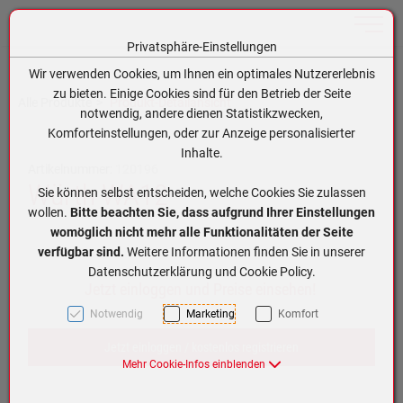
Toggle n
Privatsphäre-Einstellungen
Zum Inhalt springen [AK + 0]
Zum Hauptmenü springen [AK + 1]
Zum Hauptmenü (oben rechts) springen [AK + 2]
Zum Meta-Menü oben (links) springen [AK + 3]
Zum Meta-Menü oben (rechts) springen [AK + 4]
Zum Footer-Menü unten (angedockt an Browserrand) springen [AK + 5]
Zum APP-Menü oben links springen [AK + 6]
Zum APP-Menü unten am Bildschirmrand springen [AK + 7]
Zum Widget-Menü rechts springen [AK + 8]
Zu den Inhalten im Fußbereich springen [AK + 9]
Wir verwenden Cookies, um Ihnen ein optimales Nutzererlebnis
zu bieten. Einige Cookies sind für den Betrieb der Seite
Alle Produkte
Produkt-Detailansicht
notwendig, andere dienen Statistikzwecken,
Komforteinstellungen, oder zur Anzeige personalisierter
Inhalte.
Artikelnummer:
120196
Würth WA12
Sie können selbst entscheiden, welche Cookies Sie zulassen
wollen.
Bitte beachten Sie, dass aufgrund Ihrer Einstellungen
womöglich nicht mehr alle Funktionalitäten der Seite
verfügbar sind.
Weitere Informationen finden Sie in unserer
Datenschutzerklärung und Cookie Policy.
Jetzt einloggen und Preise einsehen!
Notwendig
Marketing
Komfort
Jetzt einloggen / kostenlos registrieren
Mehr Cookie-Infos einblenden