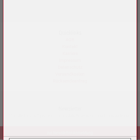
info@akku-maeser.at
https://b2b.akku-maeser.at
Quicklinks
AGB
Kontakt
Karriere
Impressum
Datenschutz
Versandkosten
Rücksendeantrag
Newsletter
Monatlich neue Tipps rund um mobile Energie und exklusive Aktionen.
zur Newsletter-Anmeldung