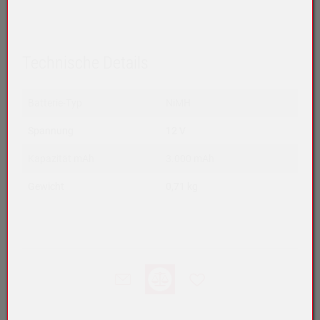
Technische Details
Batterie-Typ
NiMH
Spannung
12 V
Kapazität mAh
3.000 mAh
Gewicht
0,71 kg