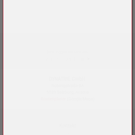
Bitte loggen Sie sich ein:
zum Kunden-Login
>
DYNATRIE GmbH
Robinigstraße 9A
5020 Salzburg, Austria
Routenplaner
(Google Maps)
Kontakt
+43 5572 33989