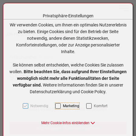
Toggle n
Privatsphäre-Einstellungen
Zum Inhalt springen [AK + 0]
Zum Hauptmenü springen [AK + 1]
Zum Hauptmenü (oben rechts) springen [AK + 2]
Zum Meta-Menü oben (links) springen [AK + 3]
Zum Meta-Menü oben (rechts) springen [AK + 4]
Zum Footer-Menü unten (angedockt an Browserrand) springen [AK + 5]
Zum APP-Menü oben links springen [AK + 6]
Zum APP-Menü unten am Bildschirmrand springen [AK + 7]
Zum Widget-Menü rechts springen [AK + 8]
Zu den Inhalten im Fußbereich springen [AK + 9]
Wir verwenden Cookies, um Ihnen ein optimales Nutzererlebnis
zu bieten. Einige Cookies sind für den Betrieb der Seite
Alle Produkte
Produkt-Detailansicht
notwendig, andere dienen Statistikzwecken,
Komforteinstellungen, oder zur Anzeige personalisierter
Inhalte.
Artikelnummer:
508238
Zellenverbinder 35 qmm
Sie können selbst entscheiden, welche Cookies Sie zulassen
wollen.
Bitte beachten Sie, dass aufgrund Ihrer Einstellungen
95mm
womöglich nicht mehr alle Funktionalitäten der Seite
verfügbar sind.
Weitere Informationen finden Sie in unserer
Datenschutzerklärung und Cookie Policy.
Notwendig
Marketing
Komfort
Jetzt einloggen und Preise einsehen!
Mehr Cookie-Infos einblenden
Jetzt einloggen / kostenlos registrieren