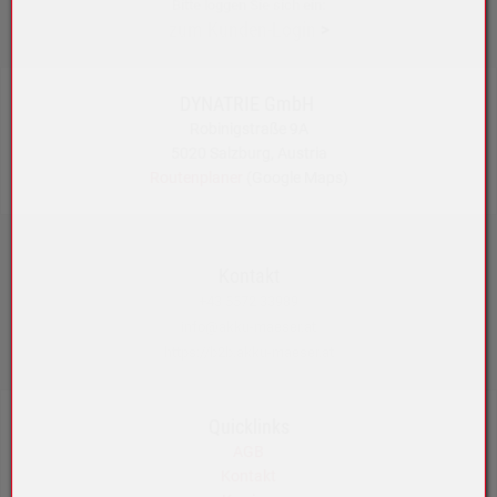
Bitte loggen Sie sich ein:
zum Kunden-Login
>
DYNATRIE GmbH
Robinigstraße 9A
5020 Salzburg, Austria
Routenplaner
(Google Maps)
Kontakt
+43 5572 33989
info@akku-maeser.at
https://b2b.akku-maeser.at
Quicklinks
AGB
Kontakt