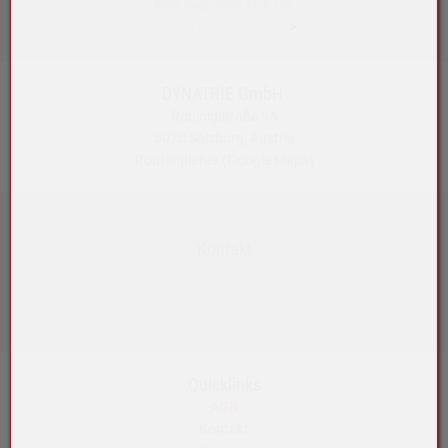
Bitte loggen Sie sich ein:
zum Kunden-Login
>
DYNATRIE GmbH
Robinigstraße 9A
5020 Salzburg, Austria
Routenplaner
(Google Maps)
Kontakt
+43 5572 33989
info@akku-maeser.at
https://b2b.akku-maeser.at
Quicklinks
AGB
Kontakt