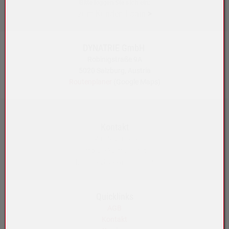
Bitte loggen Sie sich ein:
zum Kunden-Login
>
DYNATRIE GmbH
Robinigstraße 9A
5020 Salzburg, Austria
Routenplaner
(Google Maps)
Kontakt
+43 5572 33989
info@akku-maeser.at
https://b2b.akku-maeser.at
Quicklinks
AGB
Kontakt