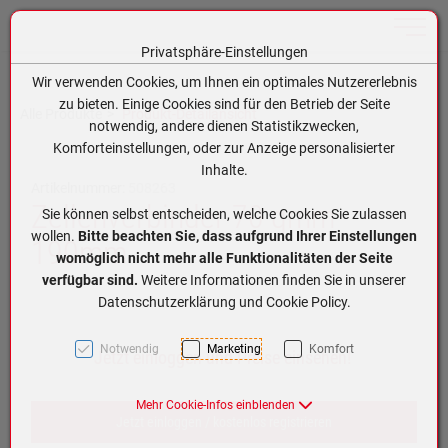
Toggle n
Privatsphäre-Einstellungen
Zum Inhalt springen [AK + 0]
Zum Hauptmenü springen [AK + 1]
Zum Hauptmenü (oben rechts) springen [AK + 2]
Zum Meta-Menü oben (links) springen [AK + 3]
Zum Meta-Menü oben (rechts) springen [AK + 4]
Zum Footer-Menü unten (angedockt an Browserrand) springen [AK + 5]
Zum APP-Menü oben links springen [AK + 6]
Zum APP-Menü unten am Bildschirmrand springen [AK + 7]
Zum Widget-Menü rechts springen [AK + 8]
Zu den Inhalten im Fußbereich springen [AK + 9]
Wir verwenden Cookies, um Ihnen ein optimales Nutzererlebnis
zu bieten. Einige Cookies sind für den Betrieb der Seite
Alle Produkte
Produkt-Detailansicht
notwendig, andere dienen Statistikzwecken,
Komforteinstellungen, oder zur Anzeige personalisierter
Inhalte.
Artikelnummer:
508263
Zellenverbinder 70 qmm
Sie können selbst entscheiden, welche Cookies Sie zulassen
wollen.
Bitte beachten Sie, dass aufgrund Ihrer Einstellungen
190mm
womöglich nicht mehr alle Funktionalitäten der Seite
verfügbar sind.
Weitere Informationen finden Sie in unserer
Datenschutzerklärung und Cookie Policy.
Notwendig
Marketing
Komfort
Jetzt einloggen und Preise einsehen!
Mehr Cookie-Infos einblenden
Jetzt einloggen / kostenlos registrieren