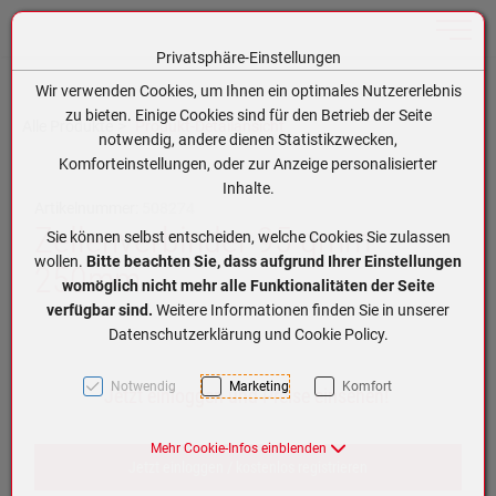
Toggle n
Privatsphäre-Einstellungen
Zum Inhalt springen [AK + 0]
Zum Hauptmenü springen [AK + 1]
Zum Hauptmenü (oben rechts) springen [AK + 2]
Zum Meta-Menü oben (links) springen [AK + 3]
Zum Meta-Menü oben (rechts) springen [AK + 4]
Zum Footer-Menü unten (angedockt an Browserrand) springen [AK + 5]
Zum APP-Menü oben links springen [AK + 6]
Zum APP-Menü unten am Bildschirmrand springen [AK + 7]
Zum Widget-Menü rechts springen [AK + 8]
Zu den Inhalten im Fußbereich springen [AK + 9]
Wir verwenden Cookies, um Ihnen ein optimales Nutzererlebnis
zu bieten. Einige Cookies sind für den Betrieb der Seite
Alle Produkte
Produkt-Detailansicht
notwendig, andere dienen Statistikzwecken,
Komforteinstellungen, oder zur Anzeige personalisierter
Inhalte.
Artikelnummer:
508274
Zellenverbinder 95 qmm
Sie können selbst entscheiden, welche Cookies Sie zulassen
wollen.
Bitte beachten Sie, dass aufgrund Ihrer Einstellungen
250mm
womöglich nicht mehr alle Funktionalitäten der Seite
verfügbar sind.
Weitere Informationen finden Sie in unserer
Datenschutzerklärung und Cookie Policy.
Notwendig
Marketing
Komfort
Jetzt einloggen und Preise einsehen!
Mehr Cookie-Infos einblenden
Jetzt einloggen / kostenlos registrieren