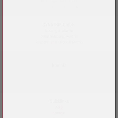
Bitte loggen Sie sich ein:
zum Kunden-Login
>
DYNATRIE GmbH
Robinigstraße 9A
5020 Salzburg, Austria
Routenplaner
(Google Maps)
Kontakt
+43 5572 33989
info@akku-maeser.at
https://b2b.akku-maeser.at
Quicklinks
AGB
Kontakt